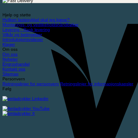
Hjelp og støtte
Hvilken lastesykkel skal jeg kjøpe?
Monterings- og vedlikeholdshåndbøker
Levering - Rask levering
Vilkår og betingelser
Introduksjonsvideoer
Klager
Om oss
Om oss
Nyheter
Engroshandel
Kontakt oss
Sitemap
Personvern
Retningslinjer for personvern
Retningslinjer for informasjonskapsler
Følg