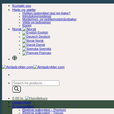
Skip
Kontakt oss
to
Hjelp og støtte
content
Hvilken lastesykkel skal jeg kjøpe?
Introduksjonsvideoer
Monterings- og vedlikeholdshåndbøker
Vilkår og betingelser
Klager
Norsk
English
Deutsch
Norsk
Dansk
Svenska
Français
Products
search
0,00
kr.
Lastesykkel
El lastesykkel
Elektrisk lastesykkel – Premium
Elektrisk lastesykkel – Deluxe