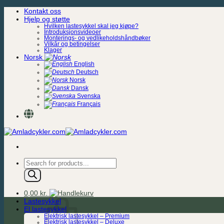
Skip
Kontakt oss
to
Hjelp og støtte
content
Hvilken lastesykkel skal jeg kjøpe?
Introduksjonsvideoer
Monterings- og vedlikeholdshåndbøker
Vilkår og betingelser
Klager
Norsk
English
Deutsch
Norsk
Dansk
Svenska
Français
Products
search
0,00
kr.
Lastesykkel
El lastesykkel
Elektrisk lastesykkel – Premium
Elektrisk lastesykkel – Deluxe