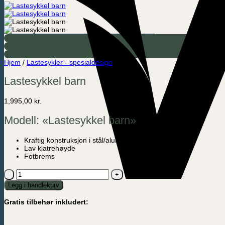
Hjem
/
Lastesykler - spesialdesign
Lastesykkel barn
1,995,00
kr.
Modell: «Lastesykkel barn»
Kraftig konstruksjon i stål/aluminium
Lav klatrehøyde
Fotbrems
Lastesykkel
barn
Legg i handlekurv
antall
Gratis tilbehør inkludert: