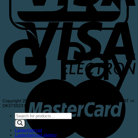
Copyright 2026 ©
Andersen & Meldgaard ApS
- Denmark - VAT nr:
DK37392375
Products
search
Lastenfahrrad
Lastenfahrrad elektro