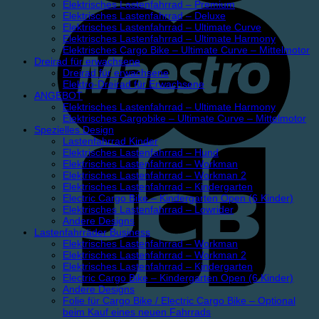
Elektrisches Lastenfahrrad – Premium
Elektrisches Lastenfahrrad – Deluxe
Elektrisches Lastenfahrrad – Ultimate Curve
Elektrisches Lastenfahrrad – Ultimate Harmony
Elektrisches Cargo Bike – Ultimate Curve – Mittelmotor
Dreirad für erwachsene
Dreirad für erwachsene
Elektro-Dreirad für Erwachsene
ANGEBOT
Elektrisches Lastenfahrrad – Ultimate Harmony
Elektrisches Cargobike – Ultimate Curve – Mittelmotor
Spezielles Design
Lastenfahrrad Kinder
Elektrisches Lastenfahrrad – Hund
Elektrisches Lastenfahrrad – Workman
Elektrisches Lastenfahrrad – Workman 2
Elektrisches Lastenfahrrad – Kindergarten
Electric Cargo Bike – Kindergarten Open (6 Kinder)
Elektrisches Lastenfahrrad – Lowrider
Andere Designs
Lastenfahrräder Business
Elektrisches Lastenfahrrad – Workman
Elektrisches Lastenfahrrad – Workman 2
Elektrisches Lastenfahrrad – Kindergarten
Electric Cargo Bike – Kindergarten Open (6 Kinder)
Andere Designs
Folie für Cargo Bike / Electric Cargo Bike – Optional
beim Kauf eines neuen Fahrrads