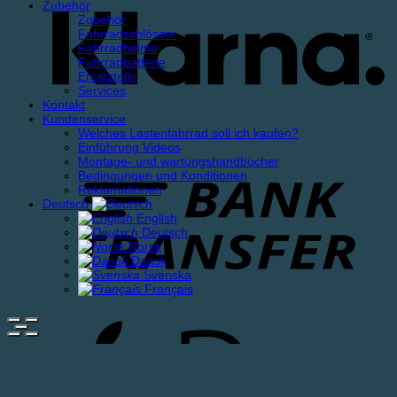
Zubehör
Zubehör
Fahrradschlösser
Fahrradhelme
Fahrradbatterie
Ersatzteile
Services
Kontakt
Kundenservice
Welches Lastenfahrrad soll ich kaufen?
Einführung Videos
Montage- und wartungshandbücher
Bedingungen und Konditionen
Reklamationen
Deutsch
English
Deutsch
Norsk
Dansk
Svenska
Français