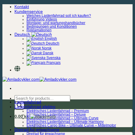
Zum
Kontakt
Inhalt
Kundenservice
springen
Welches Lastenfahrrad soll ich kaufen?
Einführung Videos
Montage- und wartungshandbücher
Bedingungen und Konditionen
Reklamationen
Deutsch
English
Deutsch
Norsk
Dansk
Svenska
Français
Products
Lastenfahrrad
search
Lastenfahrrad elektro
Elektrisches Lastenfahrrad – Premium
Elektrisches Lastenfahrrad – Deluxe
0,00
kr.
Elektrisches Lastenfahrrad – Ultimate Curve
Elektrisches Lastenfahrrad – Ultimate Harmony
Elektrisches Cargo Bike – Ultimate Curve – Mittelmotor
Dreirad für erwachsene
Dreirad für erwachsene