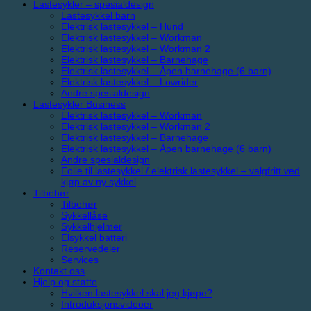
Lastesykler – spesialdesign
Lastesykkel barn
Elektrisk lastesykkel – Hund
Elektrisk lastesykkel – Workman
Elektrisk lastesykkel – Workman 2
Elektrisk lastesykkel – Barnehage
Elektrisk lastesykkel – Åpen barnehage (6 barn)
Elektrisk lastesykkel – Lowrider
Andre spesialdesign
Lastesykler Business
Elektrisk lastesykkel – Workman
Elektrisk lastesykkel – Workman 2
Elektrisk lastesykkel – Barnehage
Elektrisk lastesykkel – Åpen barnehage (6 barn)
Andre spesialdesign
Folie til lastesykkel / elektrisk lastesykkel – valgfritt ved
kjøp av ny sykkel
Tilbehør
Tilbehør
Sykkellåse
Sykkelhjelmer
Elsykkel batteri
Reservedeler
Services
Kontakt oss
Hjelp og støtte
Hvilken lastesykkel skal jeg kjøpe?
Introduksjonsvideoer