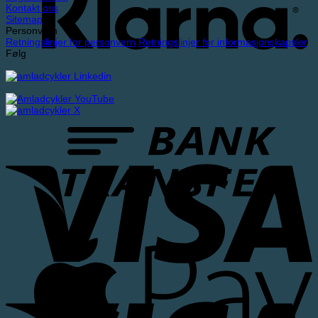
Kontakt oss
Sitemap
Personvern
Retningslinjer for personvern
Retningslinjer for informasjonskapsler
Følg