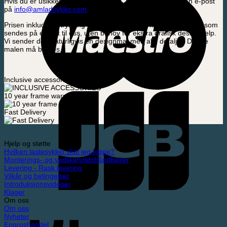
Hvis du er usikker på designformatet, kan du sende oss en e-post
på
info@amladcykler.com,
så sender vi deg designformatet.
Prisen inkluderer trykking og montering av trykkferdige design som
sendes på e-post til oss, uten behov for ekstra grafisk designhjelp.
Vi sender deg naturligvis en designmal med alle detaljer. Denne
malen må brukes.
Inclusive accessories
10 year frame warranty
Fast Delivery
Hjelp og støtte
Hvilken lastesykkel skal jeg kjøpe?
Monterings- og vedlikeholdshåndbøker
Levering - Rask levering
Vilkår og betingelser
Introduksjonsvideoer
Klager
Om oss
Om oss
Nyheter
Engroshandel