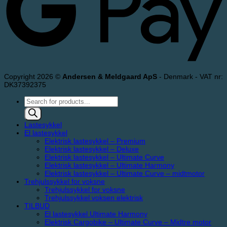
Copyright 2026 ©
Andersen & Meldgaard ApS
- Denmark - VAT nr:
DK37392375
Products
search
Lastesykkel
El lastesykkel
Elektrisk lastesykkel – Premium
Elektrisk lastesykkel – Deluxe
Elektrisk lastesykkel – Ultimate Curve
Elektrisk lastesykkel – Ultimate Harmony
Elektrisk lastesykkel – Ultimate Curve – midtmotor
Trehjulssykkel for voksne
Trehjulssykkel for voksne
Trehjulssykkel voksen elektrisk
TILBUD
El lastesykkel Ultimate Harmony
Elektrisk Cargobike – Ultimate Curve – Midtre motor