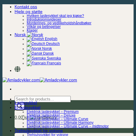
Skip
Kontakt oss
to
Hjelp og støtte
content
Hvilken lastesykkel skal jeg kjøpe?
Introduksjonsvideoer
Monterings- og vedlikeholdshåndbøker
Vilkår og betingelser
Klager
Norsk
English
Deutsch
Norsk
Dansk
Svenska
Français
Products
Lastesykkel
search
El lastesykkel
Elektrisk lastesykkel – Premium
Elektrisk lastesykkel – Deluxe
0,00
kr.
Elektrisk lastesykkel – Ultimate Curve
Elektrisk lastesykkel – Ultimate Harmony
Elektrisk lastesykkel – Ultimate Curve – midtmotor
Trehjulssykkel for voksne
Trehjulssykkel for voksne