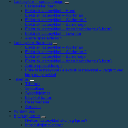
Lastesykler – spesialdesign
Lastesykkel barn
Elektrisk lastesykkel – Hund
Elektrisk lastesykkel – Workman
Elektrisk lastesykkel – Workman 2
Elektrisk lastesykkel – Barnehage
Elektrisk lastesykkel – Åpen barnehage (6 barn)
Elektrisk lastesykkel – Lowrider
Andre spesialdesign
Lastesykler Business
Elektrisk lastesykkel – Workman
Elektrisk lastesykkel – Workman 2
Elektrisk lastesykkel – Barnehage
Elektrisk lastesykkel – Åpen barnehage (6 barn)
Andre spesialdesign
Folie til lastesykkel / elektrisk lastesykkel – valgfritt ved
kjøp av ny sykkel
Tilbehør
Tilbehør
Sykkellåse
Sykkelhjelmer
Elsykkel batteri
Reservedeler
Services
Kontakt oss
Hjelp og støtte
Hvilken lastesykkel skal jeg kjøpe?
Introduksjonsvideoer