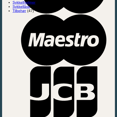
Sykkelhjelmer
(3)
Sykkellåse
(8)
Tilbehør
(47)