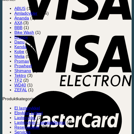
ABUS
(10)
Amladcykler
(126)
Ananda
(3)
AXA
(3)
BBB
(1)
Bike Wash
(1)
Brunox
(2)
Dapu
(4)
Kenda
(1)
Kobe
(1)
Melia
(5)
Promax
(5)
Prowheel
(2)
Shimano
(4)
Tektro
(3)
TF2
(2)
WD40
(1)
ZEFAL
(1)
Produktkategorier
El lastesykkel
(6)
Elsykkel batteri
(13)
Lastesykler
(2)
Lastesykler - spesialdesign
(7)
Reservedeler
(96)
Services
(5)