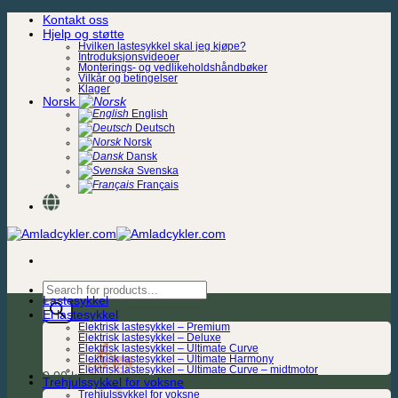
Skip
Kontakt oss
to
Hjelp og støtte
content
Hvilken lastesykkel skal jeg kjøpe?
Introduksjonsvideoer
Monterings- og vedlikeholdshåndbøker
Vilkår og betingelser
Klager
Norsk
English
Deutsch
Norsk
Dansk
Svenska
Français
Products
Lastesykkel
search
El lastesykkel
Elektrisk lastesykkel – Premium
Elektrisk lastesykkel – Deluxe
Elektrisk lastesykkel – Ultimate Curve
Elektrisk lastesykkel – Ultimate Harmony
Elektrisk lastesykkel – Ultimate Curve – midtmotor
0,00
kr.
Trehjulssykkel for voksne
Trehjulssykkel for voksne