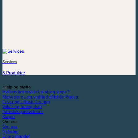
Services
5 Produkter
Hjelp og støtte
Hvilken lastesykkel skal jeg kjøpe?
Monterings- og vedlikeholdshåndbøker
Levering - Rask levering
Vilkår og betingelser
Introduksjonsvideoer
Klager
Om oss
Om oss
Nyheter
Engroshandel