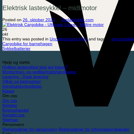
Elektrisk lastesykkel – midtmotor
Posted on
26. oktober 2023
by
Amladcykler.com
26
okt
This entry was posted in
Uncategorized @no
and tagged
amcargobik
Cargobike for barnehagen
Sykkelbatterier
Hjelp og støtte
Hvilken lastesykkel skal jeg kjøpe?
Monterings- og vedlikeholdshåndbøker
Levering - Rask levering
Vilkår og betingelser
Introduksjonsvideoer
Klager
Om oss
Om oss
Nyheter
Engroshandel
Kontakt oss
Sitemap
Personvern
Retningslinjer for personvern
Retningslinjer for informasjonskapsler