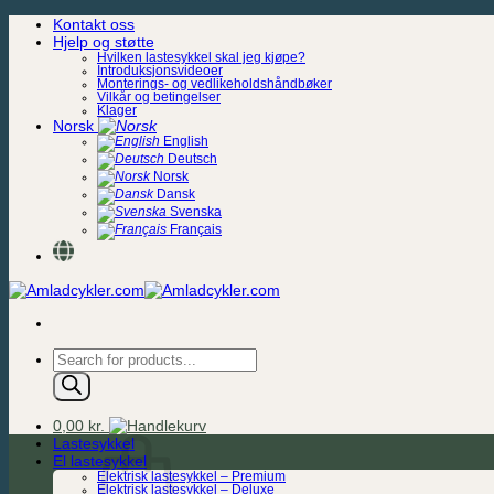
Skip
Kontakt oss
to
Hjelp og støtte
content
Hvilken lastesykkel skal jeg kjøpe?
Introduksjonsvideoer
Monterings- og vedlikeholdshåndbøker
Vilkår og betingelser
Klager
Norsk
English
Deutsch
Norsk
Dansk
Svenska
Français
Products
search
0,00
kr.
Lastesykkel
El lastesykkel
Elektrisk lastesykkel – Premium
Elektrisk lastesykkel – Deluxe