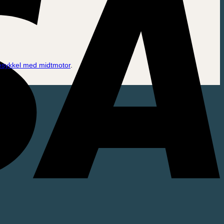
tesykkel med midtmotor
.