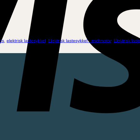
es
,
elektrisk lastesykkel
,
Elektrisk lastesykkel - midtmotor
,
Elektrisk las