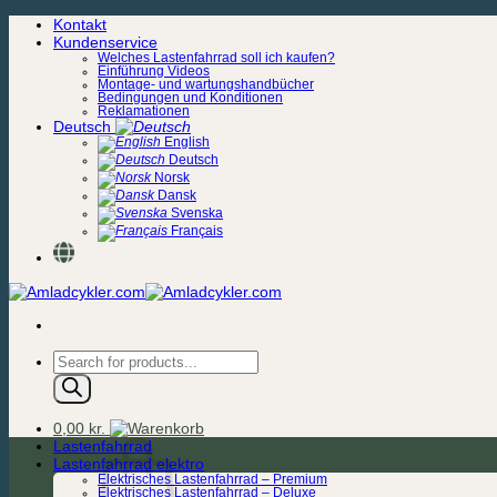
Zum
Kontakt
Inhalt
Kundenservice
springen
Welches Lastenfahrrad soll ich kaufen?
Einführung Videos
Montage- und wartungshandbücher
Bedingungen und Konditionen
Reklamationen
Deutsch
English
Deutsch
Norsk
Dansk
Svenska
Français
Products
search
0,00
kr.
Lastenfahrrad
Lastenfahrrad elektro
Elektrisches Lastenfahrrad – Premium
Elektrisches Lastenfahrrad – Deluxe