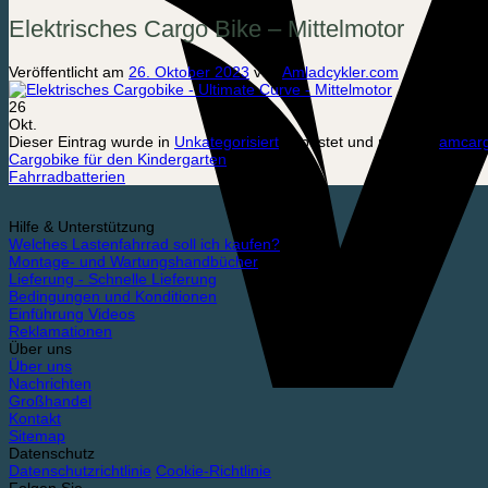
Elektrisches Cargo Bike – Mittelmotor
Veröffentlicht am
26. Oktober 2023
von
Amladcykler.com
26
Okt.
Dieser Eintrag wurde in
Unkategorisiert
gepostet und markiert
amcarg
Cargobike für den Kindergarten
Fahrradbatterien
Hilfe & Unterstützung
Welches Lastenfahrrad soll ich kaufen?
Montage- und Wartungshandbücher
Lieferung - Schnelle Lieferung
Bedingungen und Konditionen
Einführung Videos
Reklamationen
Über uns
Über uns
Nachrichten
Großhandel
Kontakt
Sitemap
Datenschutz
Datenschutzrichtlinie
Cookie-Richtlinie