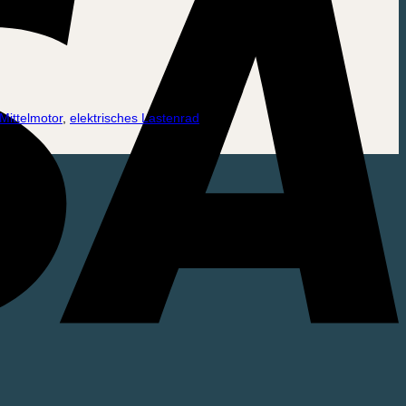
Mittelmotor
,
elektrisches Lastenrad
.