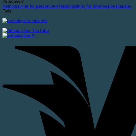
Personvern
Retningslinjer for personvern
Retningslinjer for informasjonskapsler
Følg