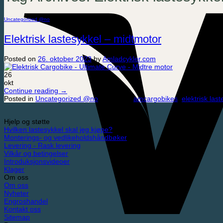
Uncategorized @no
Elektrisk lastesykkel – midtmotor
Posted on
26. oktober 2023
by
Amladcykler.com
26
okt
Continue reading
→
Posted in
Uncategorized @no
|
Tagged
amcargobikes
,
elektrisk las
Hjelp og støtte
Hvilken lastesykkel skal jeg kjøpe?
Monterings- og vedlikeholdshåndbøker
Levering - Rask levering
Vilkår og betingelser
Introduksjonsvideoer
Klager
Om oss
Om oss
Nyheter
Engroshandel
Kontakt oss
Sitemap