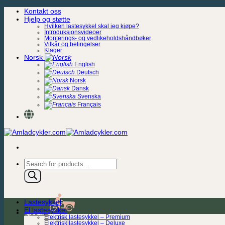
Skip
Kontakt oss
to
Hjelp og støtte
content
Hvilken lastesykkel skal jeg kjøpe?
Introduksjonsvideoer
Monterings- og vedlikeholdshåndbøker
Vilkår og betingelser
Klager
Norsk
English
Deutsch
Norsk
Dansk
Svenska
Français
Products
search
Lastesykkel
El lastesykkel
0,00
kr.
Elektrisk lastesykkel – Premium
Elektrisk lastesykkel – Deluxe