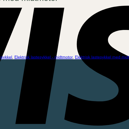
tesykkel
,
Elektrisk lastesykkel - midtmotor
,
Elektrisk lastesykkel med mid