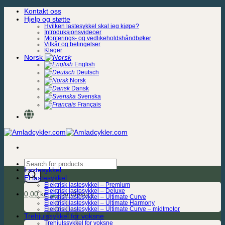
Skip
Kontakt oss
to
Hjelp og støtte
content
Hvilken lastesykkel skal jeg kjøpe?
Introduksjonsvideoer
Monterings- og vedlikeholdshåndbøker
Vilkår og betingelser
Klager
Norsk
English
Deutsch
Norsk
Dansk
Svenska
Français
Products
Lastesykkel
search
El lastesykkel
Elektrisk lastesykkel – Premium
Elektrisk lastesykkel – Deluxe
0,00
kr.
Elektrisk lastesykkel – Ultimate Curve
Elektrisk lastesykkel – Ultimate Harmony
Elektrisk lastesykkel – Ultimate Curve – midtmotor
Trehjulssykkel for voksne
Trehjulssykkel for voksne