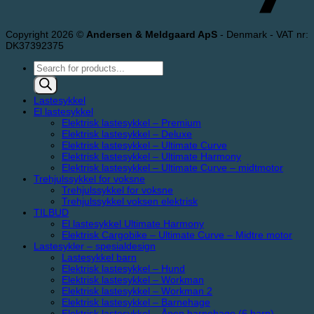
Copyright 2026 ©
Andersen & Meldgaard ApS
- Denmark - VAT nr:
DK37392375
Products
search
Lastesykkel
El lastesykkel
Elektrisk lastesykkel – Premium
Elektrisk lastesykkel – Deluxe
Elektrisk lastesykkel – Ultimate Curve
Elektrisk lastesykkel – Ultimate Harmony
Elektrisk lastesykkel – Ultimate Curve – midtmotor
Trehjulssykkel for voksne
Trehjulssykkel for voksne
Trehjulssykkel voksen elektrisk
TILBUD
El lastesykkel Ultimate Harmony
Elektrisk Cargobike – Ultimate Curve – Midtre motor
Lastesykler – spesialdesign
Lastesykkel barn
Elektrisk lastesykkel – Hund
Elektrisk lastesykkel – Workman
Elektrisk lastesykkel – Workman 2
Elektrisk lastesykkel – Barnehage
Elektrisk lastesykkel – Åpen barnehage (6 barn)