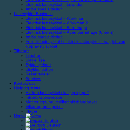
Elektrisk lastesykkel – Lowrider
Andre spesialdesign
Lastesykler Business
Elektrisk lastesykkel – Workman
Elektrisk lastesykkel – Workman 2
Elektrisk lastesykkel – Barnehage
Elektrisk lastesykkel – Åpen barnehage (6 barn)
Andre spesialdesign
Folie til lastesykkel / elektrisk lastesykkel – valgfritt ved
kjøp av ny sykkel
Tilbehør
Tilbehør
Sykkellåse
Sykkelhjelmer
Elsykkel batteri
Reservedeler
Services
Kontakt oss
Hjelp og støtte
Hvilken lastesykkel skal jeg kjøpe?
Introduksjonsvideoer
Monterings- og vedlikeholdshåndbøker
Vilkår og betingelser
Klager
Norsk
English
Deutsch
Norsk