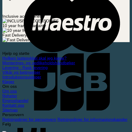
Inclusive accessories
10 year frame warranty
Fast Delivery
Hjelp og støtte
Hvilken lastesykkel skal jeg kjøpe?
Monterings- og vedlikeholdshåndbøker
Levering - Rask levering
Vilkår og betingelser
Introduksjonsvideoer
Klager
Om oss
Om oss
Nyheter
Engroshandel
Kontakt oss
Sitemap
Personvern
Retningslinjer for personvern
Retningslinjer for informasjonskapsler
Følg