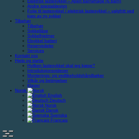
Elektrisk lastesykkel – Åpen barnehage (6 barn)
Andre spesialdesign
Folie til lastesykkel / elektrisk lastesykkel – valgfritt ved
kjøp av ny sykkel
Tilbehør
Tilbehør
Sykkellåse
Sykkelhjelmer
Elsykkel batteri
Reservedeler
Services
Kontakt oss
Hjelp og støtte
Hvilken lastesykkel skal jeg kjøpe?
Introduksjonsvideoer
Monterings- og vedlikeholdshåndbøker
Vilkår og betingelser
Klager
Norsk
English
Deutsch
Norsk
Dansk
Svenska
Français