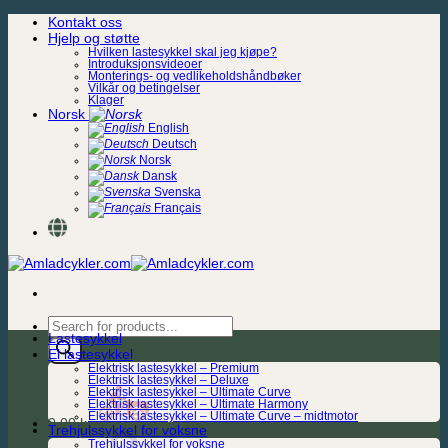
Skip
Kontakt oss
to
Hjelp og støtte
content
Hvilken lastesykkel skal jeg kjøpe?
Introduksjonsvideoer
Monterings- og vedlikeholdshåndbøker
Vilkår og betingelser
Klager
Norsk
English
Deutsch
Norsk
Dansk
Svenska
Français
Products
Lastesykkel
search
El lastesykkel
Elektrisk lastesykkel – Premium
Elektrisk lastesykkel – Deluxe
Elektrisk lastesykkel – Ultimate Curve
Elektrisk lastesykkel – Ultimate Harmony
Elektrisk lastesykkel – Ultimate Curve – midtmotor
0,00
kr.
Trehjulssykkel for voksne
Trehjulssykkel for voksne