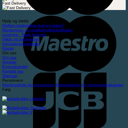
Fast Delivery
Hjelp og støtte
Hvilken lastesykkel skal jeg kjøpe?
Monterings- og vedlikeholdshåndbøker
Levering - Rask levering
Vilkår og betingelser
Introduksjonsvideoer
Klager
Om oss
Om oss
Nyheter
Engroshandel
Kontakt oss
Sitemap
Personvern
Retningslinjer for personvern
Retningslinjer for informasjonskapsler
Følg