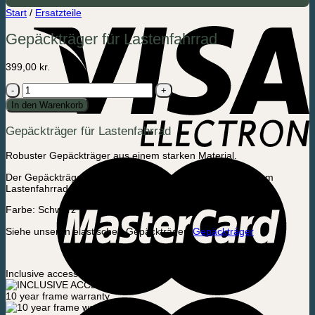
Start
/
Ersatzteile
Gepäckträger für Lastenfahrrad
399,00
kr.
Gepäckträger
für
In den Warenkorb
Lastenfahrrad
Menge
Gepäckträger für Lastenfahrrad
Robuster Gepäckträger aus einem starken Material.
Der Gepäckträger ist schwarz und passt perfekt zu unserem
Lastenfahrrad ohne Strom.
Farbe: Schwarz
Siehe unseren elastischen Gepäckträger:
Gepäckträger
Inclusive accessories
10 year frame warranty