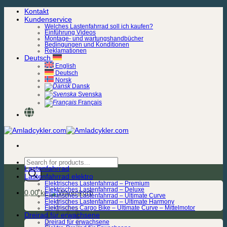
Zum
Kontakt
Inhalt
Kundenservice
springen
Welches Lastenfahrrad soll ich kaufen?
Einführung Videos
Montage- und wartungshandbücher
Bedingungen und Konditionen
Reklamationen
Deutsch
English
Deutsch
Norsk
Dansk
Svenska
Français
Products
Lastenfahrrad
search
Lastenfahrrad elektro
Elektrisches Lastenfahrrad – Premium
Elektrisches Lastenfahrrad – Deluxe
0,00
kr.
Elektrisches Lastenfahrrad – Ultimate Curve
Elektrisches Lastenfahrrad – Ultimate Harmony
Elektrisches Cargo Bike – Ultimate Curve – Mittelmotor
Dreirad für erwachsene
Dreirad für erwachsene