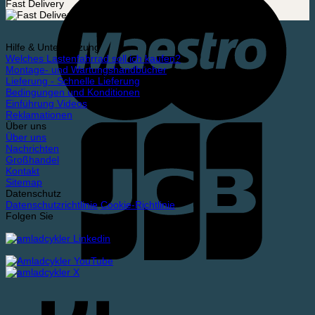
Fast Delivery
Hilfe & Unterstützung
Welches Lastenfahrrad soll ich kaufen?
Montage- und Wartungshandbücher
Lieferung - Schnelle Lieferung
Bedingungen und Konditionen
Einführung Videos
Reklamationen
Über uns
Über uns
Nachrichten
Großhandel
Kontakt
Sitemap
Datenschutz
Datenschutzrichtlinie
Cookie-Richtlinie
Folgen Sie