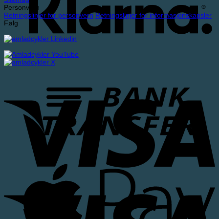
Personvern
Retningslinjer for personvern
Retningslinjer for informasjonskapsler
Følg