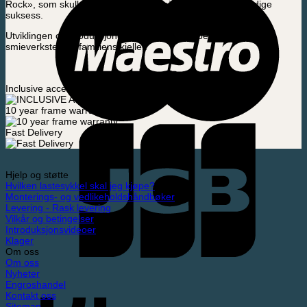
Rock», som skulle vise seg å bane vei for familiens fremtidige
suksess.
Utviklingen og produksjonen av hengelåsen begynte i
smieverkstedet i familiens kjeller.
Inclusive accessories
10 year frame warranty
Fast Delivery
Hjelp og støtte
Hvilken lastesykkel skal jeg kjøpe?
Monterings- og vedlikeholdshåndbøker
Levering - Rask levering
Vilkår og betingelser
Introduksjonsvideoer
Klager
Om oss
Om oss
Nyheter
Engroshandel
Kontakt oss
Sitemap