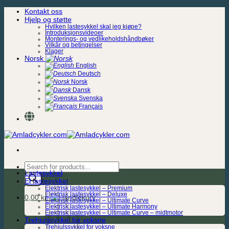
Skip
Kontakt oss
to
Hjelp og støtte
content
Hvilken lastesykkel skal jeg kjøpe?
Introduksjonsvideoer
Monterings- og vedlikeholdshåndbøker
Vilkår og betingelser
Klager
Norsk
English
Deutsch
Norsk
Dansk
Svenska
Français
Products
Lastesykkel
search
El lastesykkel
Elektrisk lastesykkel – Premium
Elektrisk lastesykkel – Deluxe
0,00
kr.
Elektrisk lastesykkel – Ultimate Curve
Elektrisk lastesykkel – Ultimate Harmony
Elektrisk lastesykkel – Ultimate Curve – midtmotor
Trehjulssykkel for voksne
Trehjulssykkel for voksne