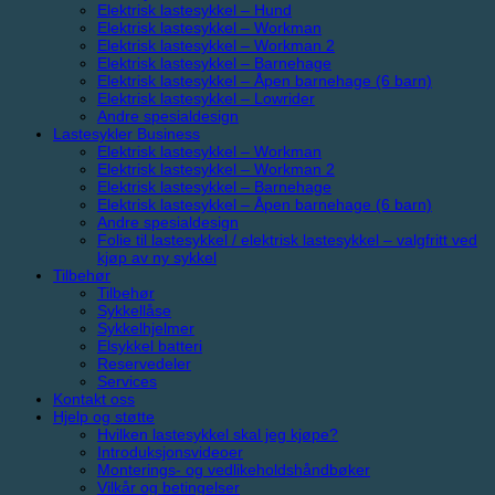
Elektrisk lastesykkel – Hund
Elektrisk lastesykkel – Workman
Elektrisk lastesykkel – Workman 2
Elektrisk lastesykkel – Barnehage
Elektrisk lastesykkel – Åpen barnehage (6 barn)
Elektrisk lastesykkel – Lowrider
Andre spesialdesign
Lastesykler Business
Elektrisk lastesykkel – Workman
Elektrisk lastesykkel – Workman 2
Elektrisk lastesykkel – Barnehage
Elektrisk lastesykkel – Åpen barnehage (6 barn)
Andre spesialdesign
Folie til lastesykkel / elektrisk lastesykkel – valgfritt ved
kjøp av ny sykkel
Tilbehør
Tilbehør
Sykkellåse
Sykkelhjelmer
Elsykkel batteri
Reservedeler
Services
Kontakt oss
Hjelp og støtte
Hvilken lastesykkel skal jeg kjøpe?
Introduksjonsvideoer
Monterings- og vedlikeholdshåndbøker
Vilkår og betingelser