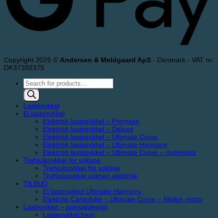
Copyright 2026 ©
Andersen & Meldgaard ApS
- Denmark - VAT nr:
DK37392375
Products
search
Lastesykkel
El lastesykkel
Elektrisk lastesykkel – Premium
Elektrisk lastesykkel – Deluxe
Elektrisk lastesykkel – Ultimate Curve
Elektrisk lastesykkel – Ultimate Harmony
Elektrisk lastesykkel – Ultimate Curve – midtmotor
Trehjulssykkel for voksne
Trehjulssykkel for voksne
Trehjulssykkel voksen elektrisk
TILBUD
El lastesykkel Ultimate Harmony
Elektrisk Cargobike – Ultimate Curve – Midtre motor
Lastesykler – spesialdesign
Lastesykkel barn