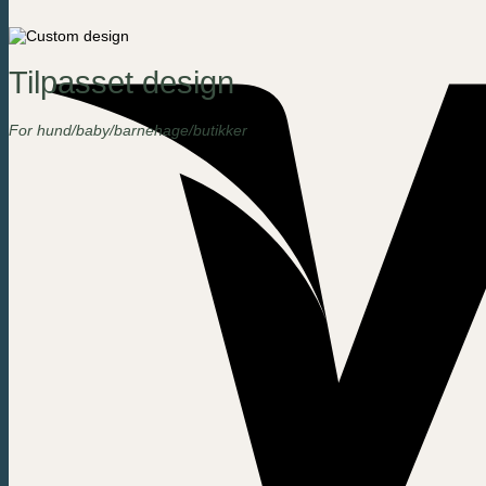
Tilpasset design
For hund/baby/barnehage/butikker