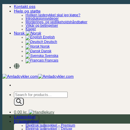
Skip
Kontakt oss
to
Hjelp og støtte
content
Hvilken lastesykkel skal jeg kjøpe?
Introduksjonsvideoer
Monterings- og vedlikeholdshåndbøker
Vilkår og betingelser
Klager
Norsk
English
Deutsch
Norsk
Dansk
Svenska
Français
Products
search
0,00
kr.
Lastesykkel
El lastesykkel
Elektrisk lastesykkel – Premium
Elektrisk lastesykkel – Deluxe