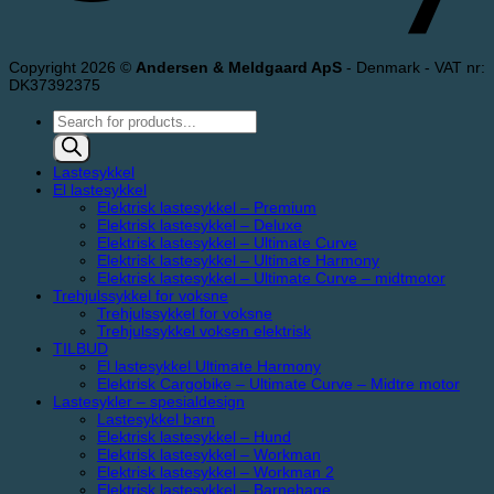
Copyright 2026 ©
Andersen & Meldgaard ApS
- Denmark - VAT nr:
DK37392375
Products
search
Lastesykkel
El lastesykkel
Elektrisk lastesykkel – Premium
Elektrisk lastesykkel – Deluxe
Elektrisk lastesykkel – Ultimate Curve
Elektrisk lastesykkel – Ultimate Harmony
Elektrisk lastesykkel – Ultimate Curve – midtmotor
Trehjulssykkel for voksne
Trehjulssykkel for voksne
Trehjulssykkel voksen elektrisk
TILBUD
El lastesykkel Ultimate Harmony
Elektrisk Cargobike – Ultimate Curve – Midtre motor
Lastesykler – spesialdesign
Lastesykkel barn
Elektrisk lastesykkel – Hund
Elektrisk lastesykkel – Workman
Elektrisk lastesykkel – Workman 2
Elektrisk lastesykkel – Barnehage