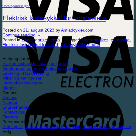
Uncategorized @no
Elektrisk lastesykkel for hundeeiere
Posted on
21. august 2023
by
Amladcykler.com
Continue reading
→
Posted in
Uncategorized @no
|
Tagged
amcragobikes
,
cargobike
,
Elektrisk lastesykkel for hund
,
Lastesykkel for hund
Hjelp og støtte
Hvilken lastesykkel skal jeg kjøpe?
Monterings- og vedlikeholdshåndbøker
Levering - Rask levering
Vilkår og betingelser
Introduksjonsvideoer
Klager
Om oss
Om oss
Nyheter
Engroshandel
Kontakt oss
Sitemap
Personvern
Retningslinjer for personvern
Retningslinjer for informasjonskapsler
Følg