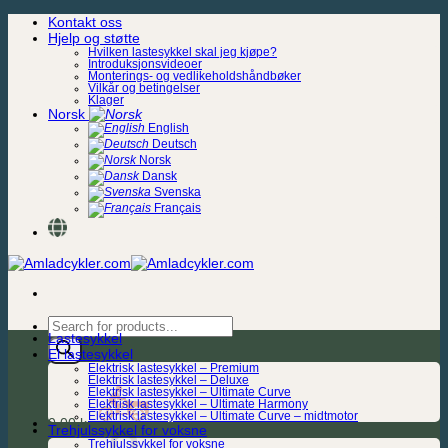
Skip
Kontakt oss
to
Hjelp og støtte
content
Hvilken lastesykkel skal jeg kjøpe?
Introduksjonsvideoer
Monterings- og vedlikeholdshåndbøker
Vilkår og betingelser
Klager
Norsk
English
Deutsch
Norsk
Dansk
Svenska
Français
Products
Lastesykkel
search
El lastesykkel
Elektrisk lastesykkel – Premium
Elektrisk lastesykkel – Deluxe
Elektrisk lastesykkel – Ultimate Curve
Elektrisk lastesykkel – Ultimate Harmony
Elektrisk lastesykkel – Ultimate Curve – midtmotor
0,00
kr.
Trehjulssykkel for voksne
Trehjulssykkel for voksne