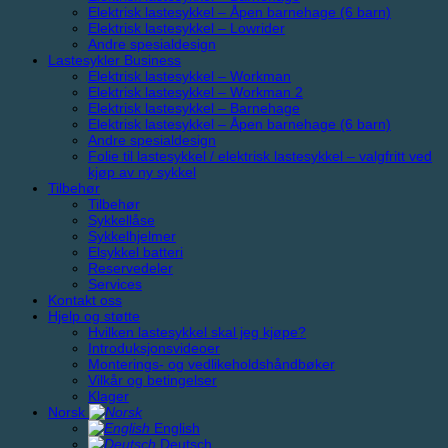
Elektrisk lastesykkel – Åpen barnehage (6 barn)
Elektrisk lastesykkel – Lowrider
Andre spesialdesign
Lastesykler Business
Elektrisk lastesykkel – Workman
Elektrisk lastesykkel – Workman 2
Elektrisk lastesykkel – Barnehage
Elektrisk lastesykkel – Åpen barnehage (6 barn)
Andre spesialdesign
Folie til lastesykkel / elektrisk lastesykkel – valgfritt ved
kjøp av ny sykkel
Tilbehør
Tilbehør
Sykkellåse
Sykkelhjelmer
Elsykkel batteri
Reservedeler
Services
Kontakt oss
Hjelp og støtte
Hvilken lastesykkel skal jeg kjøpe?
Introduksjonsvideoer
Monterings- og vedlikeholdshåndbøker
Vilkår og betingelser
Klager
Norsk
English
Deutsch