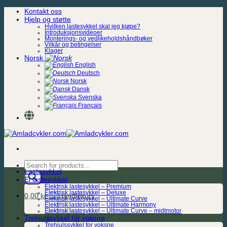
Skip
Kontakt oss
to
Hjelp og støtte
content
Hvilken lastesykkel skal jeg kjøpe?
Introduksjonsvideoer
Monterings- og vedlikeholdshåndbøker
Vilkår og betingelser
Klager
Norsk
English
Deutsch
Norsk
Dansk
Svenska
Français
Products
Lastesykkel
search
El lastesykkel
Elektrisk lastesykkel – Premium
Elektrisk lastesykkel – Deluxe
0,00
kr.
Elektrisk lastesykkel – Ultimate Curve
Elektrisk lastesykkel – Ultimate Harmony
Elektrisk lastesykkel – Ultimate Curve – midtmotor
Trehjulssykkel for voksne
Trehjulssykkel for voksne