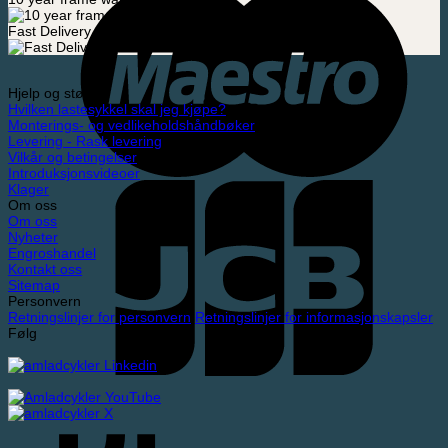
Fast Delivery
Hjelp og støtte
Hvilken lastesykkel skal jeg kjøpe?
Monterings- og vedlikeholdshåndbøker
Levering - Rask levering
Vilkår og betingelser
Introduksjonsvideoer
Klager
Om oss
Om oss
Nyheter
Engroshandel
Kontakt oss
Sitemap
Personvern
Retningslinjer for personvern
Retningslinjer for informasjonskapsler
Følg