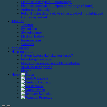
Elektrisk lastesykkel – Barnehage
Elektrisk lastesykkel – Åpen barnehage (6 barn)
Andre spesialdesign
Folie til lastesykkel / elektrisk lastesykkel – valgfritt ved
kjøp av ny sykkel
Tilbehør
Tilbehør
Sykkellåse
Sykkelhjelmer
Elsykkel batteri
Reservedeler
Services
Kontakt oss
Hjelp og støtte
Hvilken lastesykkel skal jeg kjøpe?
Introduksjonsvideoer
Monterings- og vedlikeholdshåndbøker
Vilkår og betingelser
Klager
Norsk
English
Deutsch
Norsk
Dansk
Svenska
Français