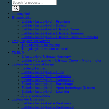
Products
search
Lastesykkel
El lastesykkel
Elektrisk lastesykkel – Premium
Elektrisk lastesykkel – Deluxe
Elektrisk lastesykkel – Ultimate Curve
Elektrisk lastesykkel – Ultimate Harmony
Elektrisk lastesykkel – Ultimate Curve – midtmotor
Trehjulssykkel for voksne
Trehjulssykkel for voksne
Trehjulssykkel voksen elektrisk
TILBUD
El lastesykkel Ultimate Harmony
Elektrisk Cargobike – Ultimate Curve – Midtre motor
Lastesykler – spesialdesign
Lastesykkel barn
Elektrisk lastesykkel – Hund
Elektrisk lastesykkel – Workman
Elektrisk lastesykkel – Workman 2
Elektrisk lastesykkel – Barnehage
Elektrisk lastesykkel – Åpen barnehage (6 barn)
Elektrisk lastesykkel – Lowrider
Andre spesialdesign
Lastesykler Business
Elektrisk lastesykkel – Workman
Elektrisk lastesykkel – Workman 2