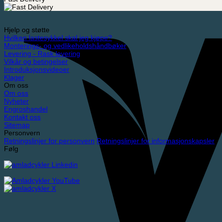
Hjelp og støtte
Hvilken lastesykkel skal jeg kjøpe?
Monterings- og vedlikeholdshåndbøker
Levering - Rask levering
Vilkår og betingelser
Introduksjonsvideoer
Klager
Om oss
Om oss
Nyheter
Engroshandel
Kontakt oss
Sitemap
Personvern
Retningslinjer for personvern
Retningslinjer for informasjonskapsler
Følg