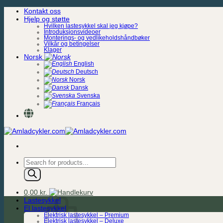
Skip
Kontakt oss
to
Hjelp og støtte
content
Hvilken lastesykkel skal jeg kjøpe?
Introduksjonsvideoer
Monterings- og vedlikeholdshåndbøker
Vilkår og betingelser
Klager
Norsk
English
Deutsch
Norsk
Dansk
Svenska
Français
Products
search
0,00
kr.
Lastesykkel
El lastesykkel
Elektrisk lastesykkel – Premium
Elektrisk lastesykkel – Deluxe