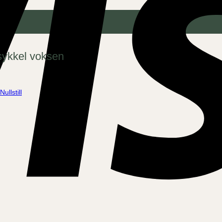
ssykkel voksen
Nullstill