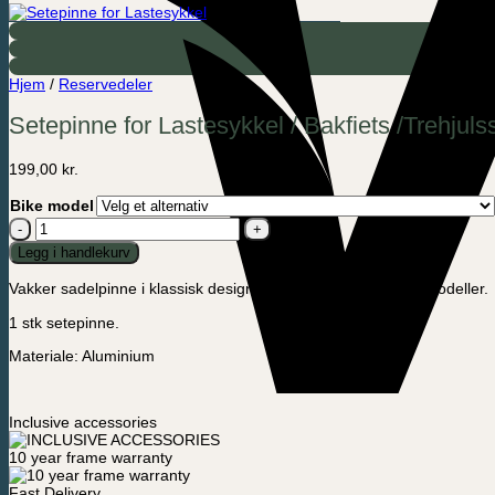
Hjem
/
Reservedeler
Setepinne for Lastesykkel / Bakfiets /Trehjul
199,00
kr.
Bike model
Setepinne
for
Legg i handlekurv
Lastesykkel
/
Vakker sadelpinne i klassisk design som passer til alle våre modeller.
Bakfiets
/Trehjulssykkel
1 stk setepinne.
voksen
antall
Materiale: Aluminium
Inclusive accessories
10 year frame warranty
Fast Delivery