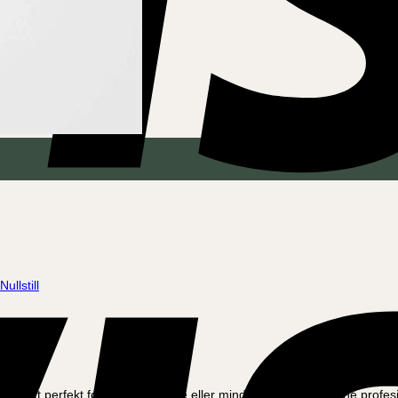
Nullstill
roduktet perfekt for å dekke større eller mindre riper. Med denne profes