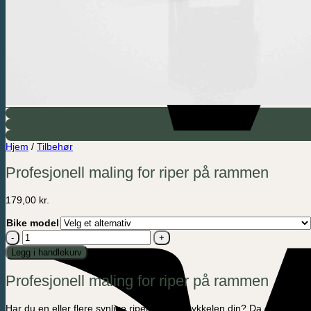
Hjem
/
Tilbehør
Profesjonell maling for riper på rammen
179,00
kr.
Bike model
Profesjonell
maling
Legg i handlekurv
for
riper
Profesjonell maling for riper på rammen
på
rammen
antall
Har du en eller flere synlige riper på lastesykkelen din? Da er dette p