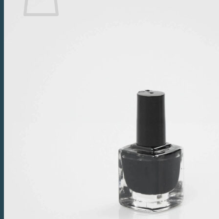
Du har ingen produkter i handlekurven.
Tilbake til butikken