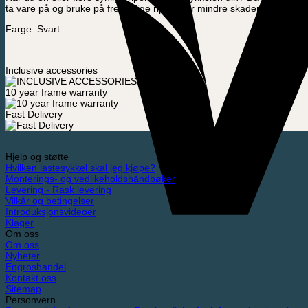
ta vare på og bruke på fremtidige riper eller mindre skader på sykke
Farge: Svart
Inclusive accessories
10 year frame warranty
Fast Delivery
Hjelp og støtte
Hvilken lastesykkel skal jeg kjøpe?
Monterings- og vedlikeholdshåndbøker
Levering - Rask levering
Vilkår og betingelser
Introduksjonsvideoer
Klager
Om oss
Om oss
Nyheter
Engroshandel
Kontakt oss
Sitemap
Personvern