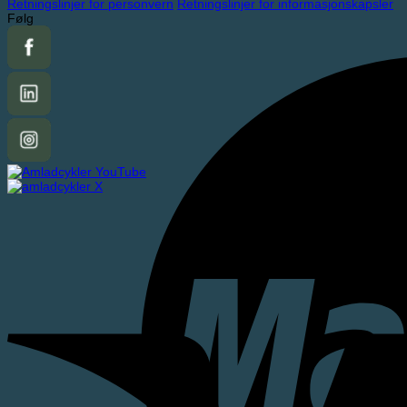
Retningslinjer for personvern
Retningslinjer for informasjonskapsler
Følg