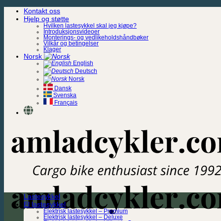
Skip
Kontakt oss
to
Hjelp og støtte
content
Hvilken lastesykkel skal jeg kjøpe?
Introduksjonsvideoer
Monterings- og vedlikeholdshåndbøker
Vilkår og betingelser
Klager
Norsk
English
Deutsch
Norsk
Dansk
Svenska
Français
Lastesykkel
El lastesykkel
Elektrisk lastesykkel – Premium
Elektrisk lastesykkel – Deluxe