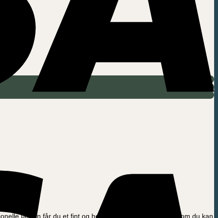
jonelle lakken får du et fint og holdbart resultat og en lakk som du kan