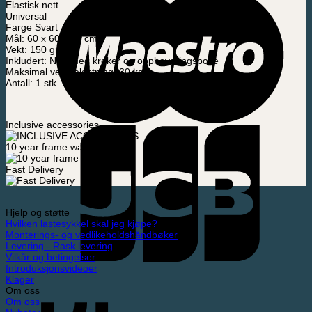
Elastisk nett
Universal
Farge Svart
Mål: 60 x 60 x 60 cm
Vekt: 150 gram
Inkludert: Nett med kroker og oppbevaringspose
Maksimal vektbelastning: 30 kg
Antall: 1 stk.
Inclusive accessories
10 year frame warranty
Fast Delivery
Hjelp og støtte
Hvilken lastesykkel skal jeg kjøpe?
Monterings- og vedlikeholdshåndbøker
Levering - Rask levering
Vilkår og betingelser
Introduksjonsvideoer
Klager
Om oss
Om oss