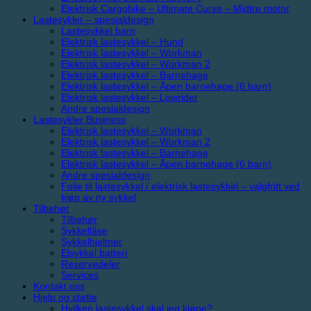
Elektrisk Cargobike – Ultimate Curve – Midtre motor
Lastesykler – spesialdesign
Lastesykkel barn
Elektrisk lastesykkel – Hund
Elektrisk lastesykkel – Workman
Elektrisk lastesykkel – Workman 2
Elektrisk lastesykkel – Barnehage
Elektrisk lastesykkel – Åpen barnehage (6 barn)
Elektrisk lastesykkel – Lowrider
Andre spesialdesign
Lastesykler Business
Elektrisk lastesykkel – Workman
Elektrisk lastesykkel – Workman 2
Elektrisk lastesykkel – Barnehage
Elektrisk lastesykkel – Åpen barnehage (6 barn)
Andre spesialdesign
Folie til lastesykkel / elektrisk lastesykkel – valgfritt ved
kjøp av ny sykkel
Tilbehør
Tilbehør
Sykkellåse
Sykkelhjelmer
Elsykkel batteri
Reservedeler
Services
Kontakt oss
Hjelp og støtte
Hvilken lastesykkel skal jeg kjøpe?