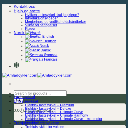
Skip
Kontakt oss
to
Hjelp og støtte
content
Hvilken lastesykkel skal jeg kjøpe?
Introduksjonsvideoer
Monterings- og vedlikeholdshåndbøker
Vilkår og betingelser
Klager
Norsk
English
Deutsch
Norsk
Dansk
Svenska
Français
Products
Lastesykkel
search
El lastesykkel
Elektrisk lastesykkel – Premium
Elektrisk lastesykkel – Deluxe
0,00
kr.
Elektrisk lastesykkel – Ultimate Curve
Elektrisk lastesykkel – Ultimate Harmony
Elektrisk lastesykkel – Ultimate Curve – midtmotor
Trehjulssykkel for voksne
Trehjulssykkel for voksne