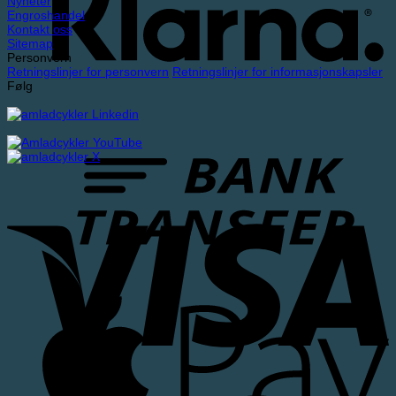
Nyheter
Engroshandel
Kontakt oss
Sitemap
Personvern
Retningslinjer for personvern
Retningslinjer for informasjonskapsler
Følg