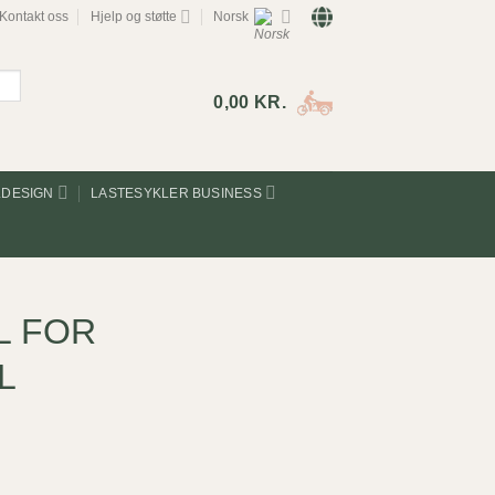
Kontakt oss
Hjelp og støtte
Norsk
0,00
KR.
LDESIGN
LASTESYKLER BUSINESS
L FOR
L