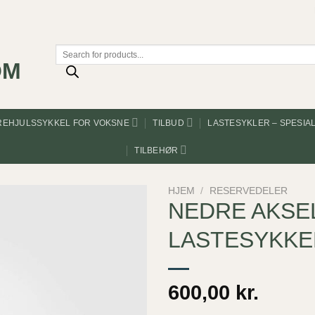
Products
search
REHJULSSYKKEL FOR VOKSNE
TILBUD
LASTESYKLER – SPESIA
TILBEHØR
HJEM
/
RESERVEDELER
NEDRE AKSE
LASTESYKKE
600,00
kr.