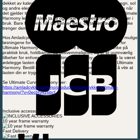
dekket av kalesjen, noe som gir maksimal beskyttelse mot regn, sol
og andre elementer. Vi forstår at bekvemmelighet er nøkkelen når
det gjelder tilbehør til bagasje. Derfor er våre kalesjebuer til Ultimate
Harmony lette, enkle å ta av og enkle å oppbevare når de ikke er i
bruk. Bare fest dem når du trenger dem, og ta dem av når du ikke
trenger dem.
Hos Amladcykler er vi opptatt av å tilby kundene våre de best mulige
løsningene for deres behov for å frakte last. Våre dekkbuer for
Ultimate Harmony er intet unntak. De er designet med tanke på
praktisk bruk, holdbarhet og bekvemmelighet, og er et uunnværlig
tilbehør for enhver Canopy Ultimate Harmony-eier. Så ikke la været
ødelegge lasten din – beskytt den med våre dekkbuer for Ultimate
Harmony. Bestill nå og opplev tryggheten som følger med å vite at
lasten din er trygg og tørr, uansett hva som skjer.
Se Ultimate Curve Harmony her:
https://amladcykler.com/no/product/el-lastesykkel-ultimate-
harmony/?v=0ecbf9426bcf
Inclusive accessories
10 year frame warranty
Fast Delivery