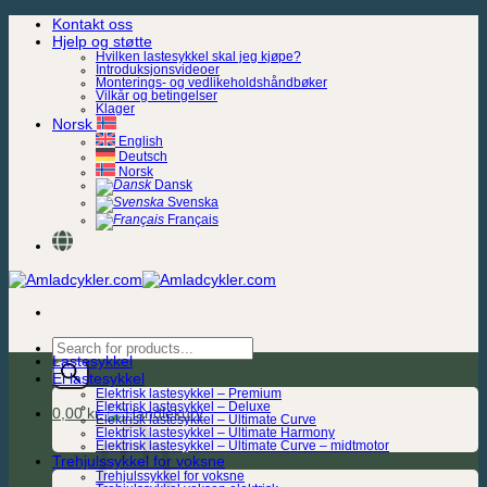
Skip
Kontakt oss
to
Hjelp og støtte
content
Hvilken lastesykkel skal jeg kjøpe?
Introduksjonsvideoer
Monterings- og vedlikeholdshåndbøker
Vilkår og betingelser
Klager
Norsk
English
Deutsch
Norsk
Dansk
Svenska
Français
Products
Lastesykkel
search
El lastesykkel
Elektrisk lastesykkel – Premium
Elektrisk lastesykkel – Deluxe
0,00
kr.
Elektrisk lastesykkel – Ultimate Curve
Elektrisk lastesykkel – Ultimate Harmony
Elektrisk lastesykkel – Ultimate Curve – midtmotor
Trehjulssykkel for voksne
Trehjulssykkel for voksne