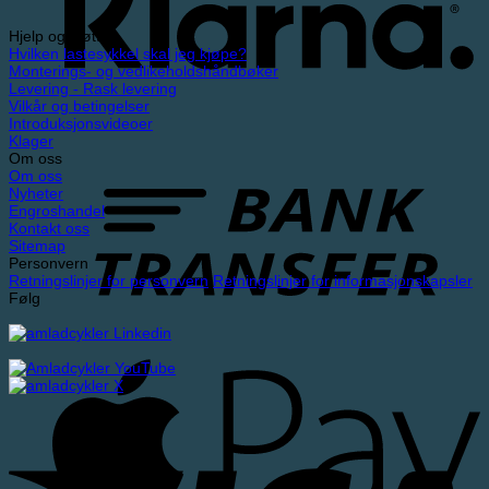
Hjelp og støtte
Hvilken lastesykkel skal jeg kjøpe?
Monterings- og vedlikeholdshåndbøker
Levering - Rask levering
Vilkår og betingelser
Introduksjonsvideoer
Klager
Om oss
Om oss
Nyheter
Engroshandel
Kontakt oss
Sitemap
Personvern
Retningslinjer for personvern
Retningslinjer for informasjonskapsler
Følg