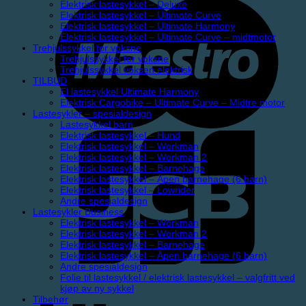
Elektrisk lastesykkel – Deluxe
Elektrisk lastesykkel – Ultimate Curve
Elektrisk lastesykkel – Ultimate Harmony
Elektrisk lastesykkel – Ultimate Curve – midtmotor
Trehjulssykkel for voksne
Trehjulssykkel for voksne
Trehjulssykkel voksen elektrisk
TILBUD
El lastesykkel Ultimate Harmony
Elektrisk Cargobike – Ultimate Curve – Midtre motor
Lastesykler – spesialdesign
Lastesykkel barn
Elektrisk lastesykkel – Hund
Elektrisk lastesykkel – Workman
Elektrisk lastesykkel – Workman 2
Elektrisk lastesykkel – Barnehage
Elektrisk lastesykkel – Åpen barnehage (6 barn)
Elektrisk lastesykkel – Lowrider
Andre spesialdesign
Lastesykler Business
Elektrisk lastesykkel – Workman
Elektrisk lastesykkel – Workman 2
Elektrisk lastesykkel – Barnehage
Elektrisk lastesykkel – Åpen barnehage (6 barn)
Andre spesialdesign
Folie til lastesykkel / elektrisk lastesykkel – valgfritt ved
kjøp av ny sykkel
Tilbehør