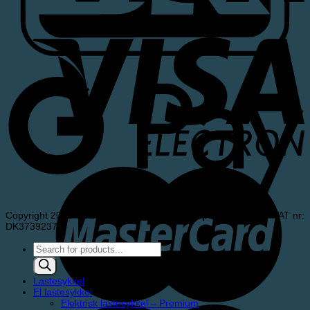
Copyright 2026 ©
Andersen & Meldgaard ApS
- Denmark - VAT nr:
DK37392375
Products
search
Lastesykkel
El lastesykkel
Elektrisk lastesykkel – Premium