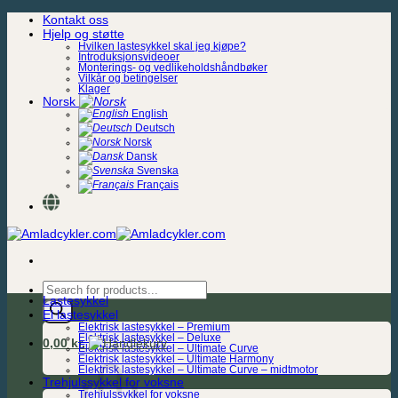
Skip
Kontakt oss
to
Hjelp og støtte
content
Hvilken lastesykkel skal jeg kjøpe?
Introduksjonsvideoer
Monterings- og vedlikeholdshåndbøker
Vilkår og betingelser
Klager
Norsk
English
Deutsch
Norsk
Dansk
Svenska
Français
Products
Lastesykkel
search
El lastesykkel
Elektrisk lastesykkel – Premium
Elektrisk lastesykkel – Deluxe
0,00
kr.
Elektrisk lastesykkel – Ultimate Curve
Elektrisk lastesykkel – Ultimate Harmony
Elektrisk lastesykkel – Ultimate Curve – midtmotor
Trehjulssykkel for voksne
Trehjulssykkel for voksne