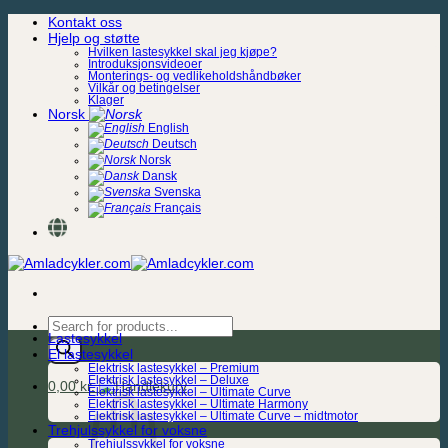
Skip
Kontakt oss
to
Hjelp og støtte
content
Hvilken lastesykkel skal jeg kjøpe?
Introduksjonsvideoer
Monterings- og vedlikeholdshåndbøker
Vilkår og betingelser
Klager
Norsk
English
Deutsch
Norsk
Dansk
Svenska
Français
Products
Lastesykkel
search
El lastesykkel
Elektrisk lastesykkel – Premium
Elektrisk lastesykkel – Deluxe
0,00
kr.
Elektrisk lastesykkel – Ultimate Curve
Elektrisk lastesykkel – Ultimate Harmony
Elektrisk lastesykkel – Ultimate Curve – midtmotor
Trehjulssykkel for voksne
Trehjulssykkel for voksne