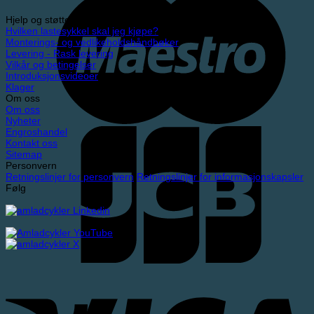
Hjelp og støtte
Hvilken lastesykkel skal jeg kjøpe?
Monterings- og vedlikeholdshåndbøker
Levering - Rask levering
Vilkår og betingelser
Introduksjonsvideoer
Klager
Om oss
Om oss
Nyheter
Engroshandel
Kontakt oss
Sitemap
Personvern
Retningslinjer for personvern
Retningslinjer for informasjonskapsler
Følg