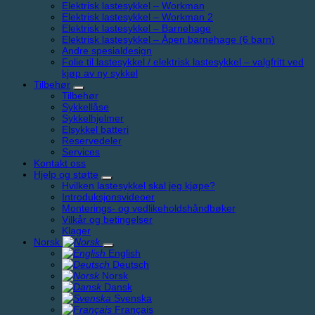
Elektrisk lastesykkel – Workman
Elektrisk lastesykkel – Workman 2
Elektrisk lastesykkel – Barnehage
Elektrisk lastesykkel – Åpen barnehage (6 barn)
Andre spesialdesign
Folie til lastesykkel / elektrisk lastesykkel – valgfritt ved
kjøp av ny sykkel
Tilbehør
Tilbehør
Sykkellåse
Sykkelhjelmer
Elsykkel batteri
Reservedeler
Services
Kontakt oss
Hjelp og støtte
Hvilken lastesykkel skal jeg kjøpe?
Introduksjonsvideoer
Monterings- og vedlikeholdshåndbøker
Vilkår og betingelser
Klager
Norsk
English
Deutsch
Norsk
Dansk
Svenska
Français