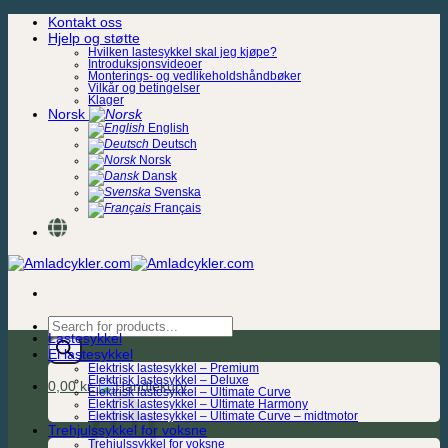
Skip
Kontakt oss
to
Hjelp og støtte
content
Hvilken lastesykkel skal jeg kjøpe?
Introduksjonsvideoer
Monterings- og vedlikeholdshåndbøker
Vilkår og betingelser
Klager
Norsk
English
Deutsch
Norsk
Dansk
Svenska
Français
Products
Lastesykkel
search
El lastesykkel
Elektrisk lastesykkel – Premium
Elektrisk lastesykkel – Deluxe
0,00
kr.
Elektrisk lastesykkel – Ultimate Curve
Elektrisk lastesykkel – Ultimate Harmony
Elektrisk lastesykkel – Ultimate Curve – midtmotor
Trehjulssykkel for voksne
Trehjulssykkel for voksne