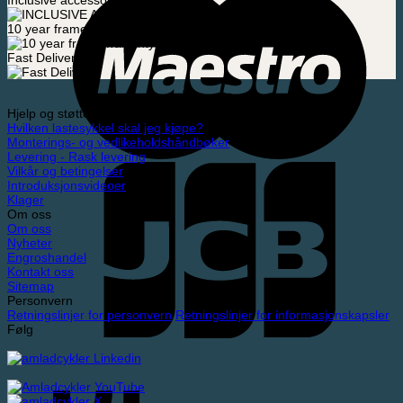
Inclusive accessories
10 year frame warranty
Fast Delivery
Hjelp og støtte
Hvilken lastesykkel skal jeg kjøpe?
Monterings- og vedlikeholdshåndbøker
Levering - Rask levering
Vilkår og betingelser
Introduksjonsvideoer
Klager
Om oss
Om oss
Nyheter
Engroshandel
Kontakt oss
Sitemap
Personvern
Retningslinjer for personvern
Retningslinjer for informasjonskapsler
Følg