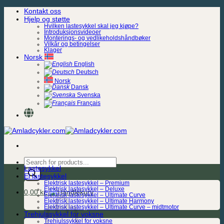
Skip
Kontakt oss
to
Hjelp og støtte
content
Hvilken lastesykkel skal jeg kjøpe?
Introduksjonsvideoer
Monterings- og vedlikeholdshåndbøker
Vilkår og betingelser
Klager
Norsk
English
Deutsch
Norsk
Dansk
Svenska
Français
Products
Lastesykkel
search
El lastesykkel
Elektrisk lastesykkel – Premium
Elektrisk lastesykkel – Deluxe
0,00
kr.
Elektrisk lastesykkel – Ultimate Curve
Elektrisk lastesykkel – Ultimate Harmony
Elektrisk lastesykkel – Ultimate Curve – midtmotor
Trehjulssykkel for voksne
Trehjulssykkel for voksne