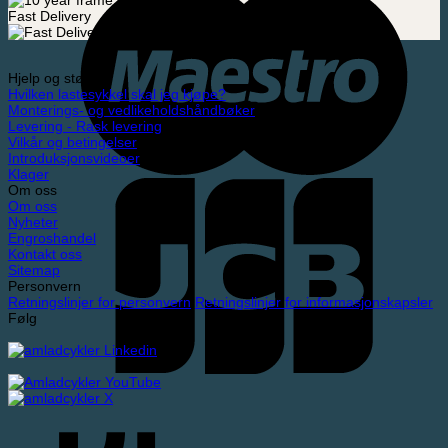
Fast Delivery
Hjelp og støtte
Hvilken lastesykkel skal jeg kjøpe?
Monterings- og vedlikeholdshåndbøker
Levering - Rask levering
Vilkår og betingelser
Introduksjonsvideoer
Klager
Om oss
Om oss
Nyheter
Engroshandel
Kontakt oss
Sitemap
Personvern
Retningslinjer for personvern
Retningslinjer for informasjonskapsler
Følg