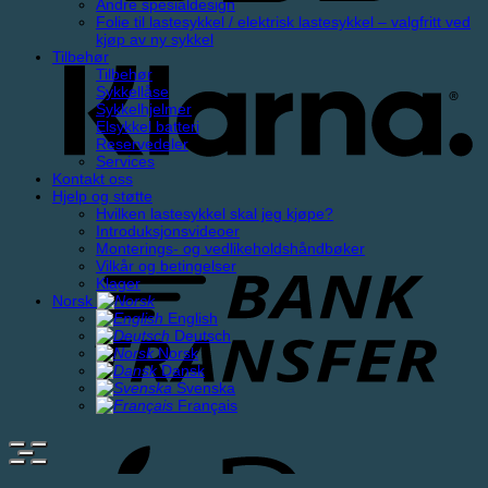
Andre spesialdesign
Folie til lastesykkel / elektrisk lastesykkel – valgfritt ved
kjøp av ny sykkel
Tilbehør
Tilbehør
Sykkellåse
Sykkelhjelmer
Elsykkel batteri
Reservedeler
Services
Kontakt oss
Hjelp og støtte
Hvilken lastesykkel skal jeg kjøpe?
Introduksjonsvideoer
Monterings- og vedlikeholdshåndbøker
Vilkår og betingelser
Klager
Norsk
English
Deutsch
Norsk
Dansk
Svenska
Français