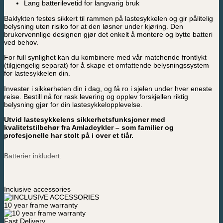
Lang batterilevetid for langvarig bruk
Baklykten festes sikkert til rammen på lastesykkelen og gir pålitelig
belysning uten risiko for at den løsner under kjøring. Den
brukervennlige designen gjør det enkelt å montere og bytte batteri
ved behov.
For full synlighet kan du kombinere med vår matchende frontlykt
(tilgjengelig separat) for å skape et omfattende belysningssystem
for lastesykkelen din.
Invester i sikkerheten din i dag, og få ro i sjelen under hver eneste
reise. Bestill nå for rask levering og opplev forskjellen riktig
belysning gjør for din lastesykkelopplevelse.
Utvid lastesykkelens sikkerhetsfunksjoner med
kvalitetstilbehør fra Amladcykler – som familier og
profesjonelle har stolt på i over et tiår.
Batterier inkludert.
Inclusive accessories
10 year frame warranty
Fast Delivery