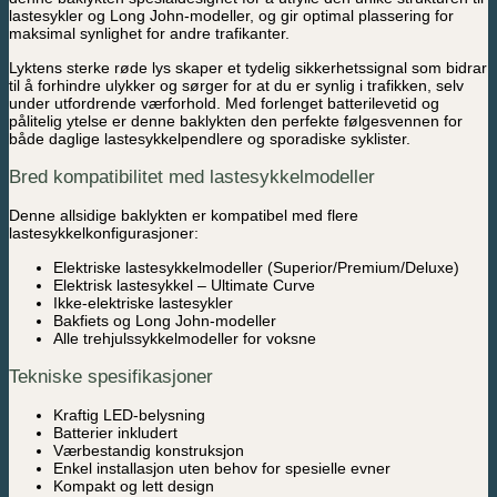
lastesykler og Long John-modeller, og gir optimal plassering for
maksimal synlighet for andre trafikanter.
Lyktens sterke røde lys skaper et tydelig sikkerhetssignal som bidrar
til å forhindre ulykker og sørger for at du er synlig i trafikken, selv
under utfordrende værforhold. Med forlenget batterilevetid og
pålitelig ytelse er denne baklykten den perfekte følgesvennen for
både daglige lastesykkelpendlere og sporadiske syklister.
Bred kompatibilitet med lastesykkelmodeller
Denne allsidige baklykten er kompatibel med flere
lastesykkelkonfigurasjoner:
Elektriske lastesykkelmodeller (Superior/Premium/Deluxe)
Elektrisk lastesykkel – Ultimate Curve
Ikke-elektriske lastesykler
Bakfiets og Long John-modeller
Alle trehjulssykkelmodeller for voksne
Tekniske spesifikasjoner
Kraftig LED-belysning
Batterier inkludert
Værbestandig konstruksjon
Enkel installasjon uten behov for spesielle evner
Kompakt og lett design