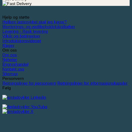
Hjelp og støtte
Hvilken lastesykkel skal jeg kjøpe?
Monterings- og vedlikeholdshåndbøker
Levering - Rask levering
Vilkår og betingelser
Introduksjonsvideoer
Klager
Om oss
Om oss
Nyheter
Engroshandel
Kontakt oss
Sitemap
Personvern
Retningslinjer for personvern
Retningslinjer for informasjonskapsler
Følg