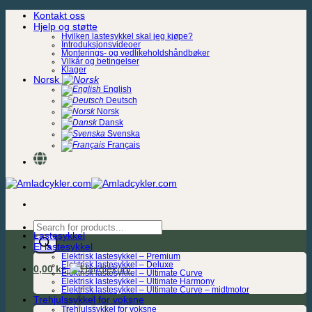
Skip
Kontakt oss
to
Hjelp og støtte
content
Hvilken lastesykkel skal jeg kjøpe?
Introduksjonsvideoer
Monterings- og vedlikeholdshåndbøker
Vilkår og betingelser
Klager
Norsk
English
Deutsch
Norsk
Dansk
Svenska
Français
Products
Lastesykkel
search
El lastesykkel
Elektrisk lastesykkel – Premium
Elektrisk lastesykkel – Deluxe
0,00
kr.
Elektrisk lastesykkel – Ultimate Curve
Elektrisk lastesykkel – Ultimate Harmony
Elektrisk lastesykkel – Ultimate Curve – midtmotor
Trehjulssykkel for voksne
Trehjulssykkel for voksne