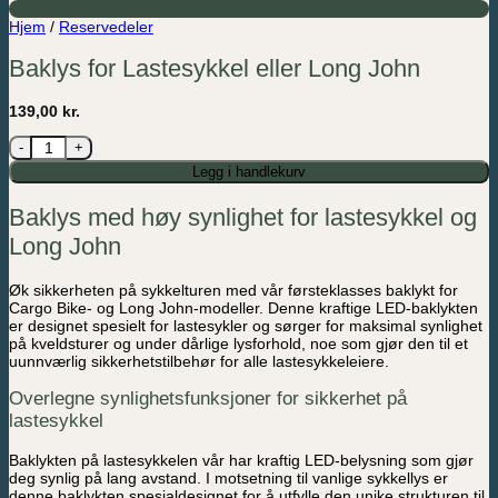
Hjem
/
Reservedeler
Baklys for Lastesykkel eller Long John
139,00
kr.
Baklys for Lastesykkel eller Long John antall
Legg i handlekurv
Baklys med høy synlighet for lastesykkel og
Long John
Øk sikkerheten på sykkelturen med vår førsteklasses baklykt for
Cargo Bike- og Long John-modeller. Denne kraftige LED-baklykten
er designet spesielt for lastesykler og sørger for maksimal synlighet
på kveldsturer og under dårlige lysforhold, noe som gjør den til et
uunnværlig sikkerhetstilbehør for alle lastesykkeleiere.
Overlegne synlighetsfunksjoner for sikkerhet på
lastesykkel
Baklykten på lastesykkelen vår har kraftig LED-belysning som gjør
deg synlig på lang avstand. I motsetning til vanlige sykkellys er
denne baklykten spesialdesignet for å utfylle den unike strukturen til