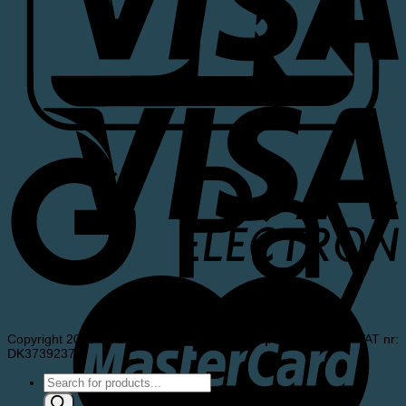
Copyright 2026 ©
Andersen & Meldgaard ApS
- Denmark - VAT nr:
DK37392375
Products
search