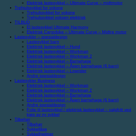
Elektrisk lastesykkel – Ultimate Curve – midtmotor
Trehjulssykkel for voksne
Trehjulssykkel for voksne
Trehjulssykkel voksen elektrisk
TILBUD
El lastesykkel Ultimate Harmony
Elektrisk Cargobike – Ultimate Curve – Midtre motor
Lastesykler – spesialdesign
Lastesykkel barn
Elektrisk lastesykkel – Hund
Elektrisk lastesykkel – Workman
Elektrisk lastesykkel – Workman 2
Elektrisk lastesykkel – Barnehage
Elektrisk lastesykkel – Åpen barnehage (6 barn)
Elektrisk lastesykkel – Lowrider
Andre spesialdesign
Lastesykler Business
Elektrisk lastesykkel – Workman
Elektrisk lastesykkel – Workman 2
Elektrisk lastesykkel – Barnehage
Elektrisk lastesykkel – Åpen barnehage (6 barn)
Andre spesialdesign
Folie til lastesykkel / elektrisk lastesykkel – valgfritt ved
kjøp av ny sykkel
Tilbehør
Tilbehør
Sykkellåse
Sykkelhjelmer