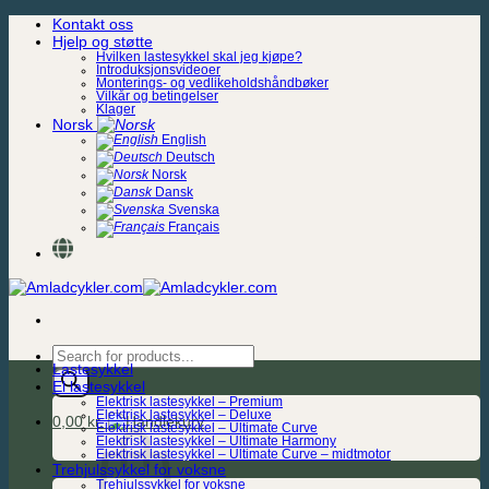
Skip
Kontakt oss
to
Hjelp og støtte
content
Hvilken lastesykkel skal jeg kjøpe?
Introduksjonsvideoer
Monterings- og vedlikeholdshåndbøker
Vilkår og betingelser
Klager
Norsk
English
Deutsch
Norsk
Dansk
Svenska
Français
Products
Lastesykkel
search
El lastesykkel
Elektrisk lastesykkel – Premium
Elektrisk lastesykkel – Deluxe
0,00
kr.
Elektrisk lastesykkel – Ultimate Curve
Elektrisk lastesykkel – Ultimate Harmony
Elektrisk lastesykkel – Ultimate Curve – midtmotor
Trehjulssykkel for voksne
Trehjulssykkel for voksne