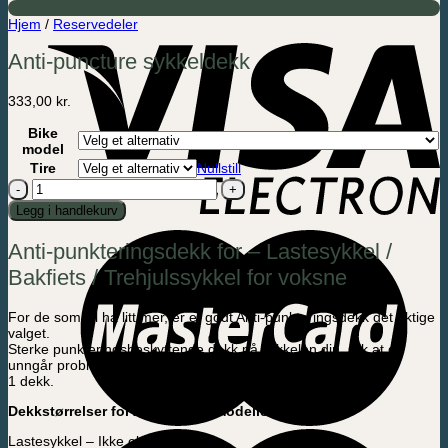
Hjem
/
Reservedeler
Anti-puncture sykkeldekk
333,00
kr.
Bike
model
Tire
Nullstill
Anti-
puncture
Legg i handlekurv
sykkeldekk
antall
Anti-punkteringsdekk for – Lastesykkel /
Bakfiets / Trehjulssykkel for voksne
For de som vil ha litt mer, er et godt Anti-punkteringsdekk det riktige
valget.
Sterke punkteringsbeskyttende dekk på sykkelen din, slik at du
unngår problemer med punkteringer.
1 dekk.
Dekkstørrelser for Amladykler-modeller:
Lastesykkel – Ikke elektrisk