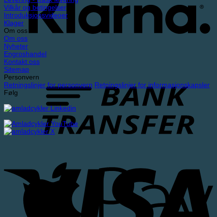
Vilkår og betingelser
Introduksjonsvideoer
Klager
Om oss
Om oss
Nyheter
Engroshandel
Kontakt oss
Sitemap
Personvern
Retningslinjer for personvern
Retningslinjer for informasjonskapsler
Følg