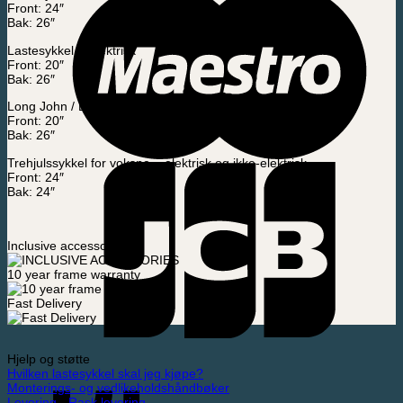
Front: 24″
Bak: 26″
Lastesykkel – Elektrisk
Front: 20″
Bak: 26″
Long John / Bakfiets – Elektrisk
Front: 20″
Bak: 26″
Trehjulssykkel for voksne – elektrisk og ikke-elektrisk
Front: 24″
Bak: 24″
Inclusive accessories
10 year frame warranty
Fast Delivery
Hjelp og støtte
Hvilken lastesykkel skal jeg kjøpe?
Monterings- og vedlikeholdshåndbøker
Levering - Rask levering