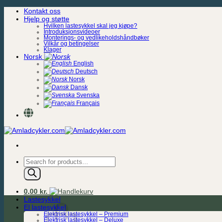
Skip
Kontakt oss
to
Hjelp og støtte
content
Hvilken lastesykkel skal jeg kjøpe?
Introduksjonsvideoer
Monterings- og vedlikeholdshåndbøker
Vilkår og betingelser
Klager
Norsk
English
Deutsch
Norsk
Dansk
Svenska
Français
Products
search
0,00
kr.
Lastesykkel
El lastesykkel
Elektrisk lastesykkel – Premium
Elektrisk lastesykkel – Deluxe