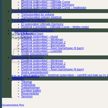
Elektrisk lastesykkel – Ultimate Curve
Elektrisk lastesykkel – Ultimate Harmony
Elektrisk lastesykkel – Ultimate Curve – midtmotor
Trehjulssykkel for voksne
Trehjulssykkel for voksne
Trehjulssykkel voksen elektrisk
Tilbake til butikken
TILBUD
El lastesykkel Ultimate Harmony
Elektrisk Cargobike – Ultimate Curve – Midtre motor
Lastesykler – spesialdesign
Lastesykkel barn
Elektrisk lastesykkel – Hund
Handlekurv
Elektrisk lastesykkel – Workman
Elektrisk lastesykkel – Workman 2
Elektrisk lastesykkel – Barnehage
Elektrisk lastesykkel – Åpen barnehage (6 barn)
Elektrisk lastesykkel – Lowrider
Andre spesialdesign
Lastesykler Business
Elektrisk lastesykkel – Workman
Elektrisk lastesykkel – Workman 2
Elektrisk lastesykkel – Barnehage
Elektrisk lastesykkel – Åpen barnehage (6 barn)
Andre spesialdesign
Folie til lastesykkel / elektrisk lastesykkel – valgfritt ved kjøp av ny 
Tilbake til butikken
Tilbehør
Tilbehør
Sykkellåse
Sykkelhjelmer
Elsykkel batteri
Reservedeler
Services
Uncategorized @no