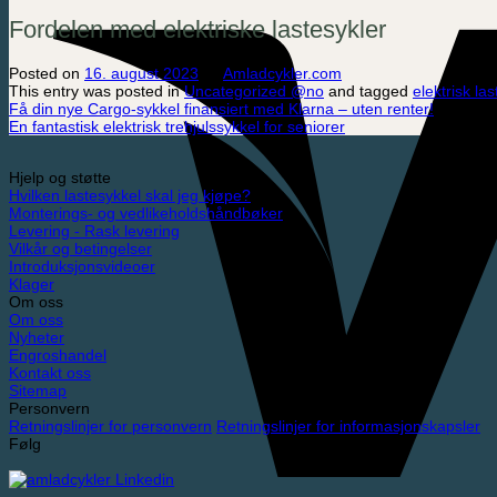
Fordelen med elektriske lastesykler
Posted on
16. august 2023
by
Amladcykler.com
This entry was posted in
Uncategorized @no
and tagged
elektrisk la
Få din nye Cargo-sykkel finansiert med Klarna – uten renter!
En fantastisk elektrisk trehjulssykkel for seniorer
Hjelp og støtte
Hvilken lastesykkel skal jeg kjøpe?
Monterings- og vedlikeholdshåndbøker
Levering - Rask levering
Vilkår og betingelser
Introduksjonsvideoer
Klager
Om oss
Om oss
Nyheter
Engroshandel
Kontakt oss
Sitemap
Personvern
Retningslinjer for personvern
Retningslinjer for informasjonskapsler
Følg