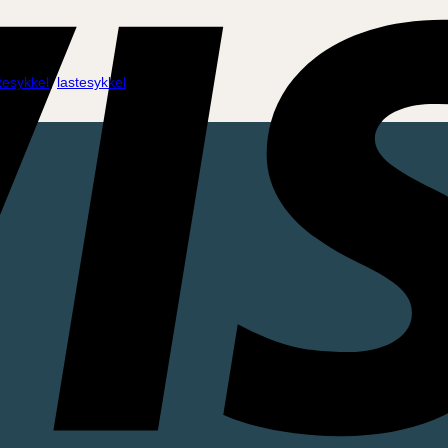
stesykkel
,
lastesykkel
.