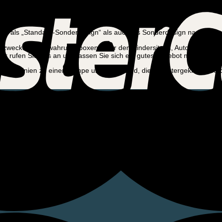
owohl als „Standard-Sonderdesign“ als auch als Sonderdesign nach Ihr
zwecke, Aufbewahrungsboxen unter den Kindersitzen, Autositzeinlagen
er rufen Sie uns an und lassen Sie sich ein gutes Angebot machen.
rderen Linien zu einer Rampe umgebaut sind, die heruntergeklappt w