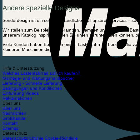
Andere spezielle Designs
Sonderdesign ist ein selbstverständlicher Teil unseres Services – s
Wir stellen zum Beispiel Hunderampen, Rampen und Deckel für Bastel
unserem Katalog inspirieren, den Sie unten herunterladen können, od
Viele Kunden haben Bedarf an einem Lastenfahrrad, bei dem die vo
kleineren Maschinen dienen.
Hilfe & Unterstützung
Welches Lastenfahrrad soll ich kaufen?
Montage- und Wartungshandbücher
Lieferung - Schnelle Lieferung
Bedingungen und Konditionen
Einführung Videos
Reklamationen
Über uns
Über uns
Nachrichten
Großhandel
Kontakt
Sitemap
Datenschutz
Datenschutzrichtlinie
Cookie-Richtlinie