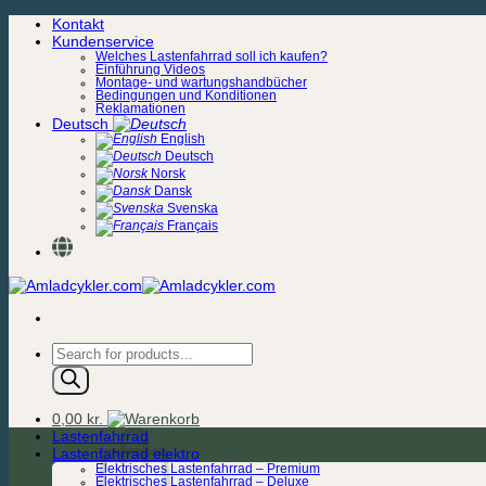
Zum
Kontakt
Inhalt
Kundenservice
springen
Welches Lastenfahrrad soll ich kaufen?
Einführung Videos
Montage- und wartungshandbücher
Bedingungen und Konditionen
Reklamationen
Deutsch
English
Deutsch
Norsk
Dansk
Svenska
Français
Products
search
0,00
kr.
Lastenfahrrad
Lastenfahrrad elektro
Elektrisches Lastenfahrrad – Premium
Elektrisches Lastenfahrrad – Deluxe