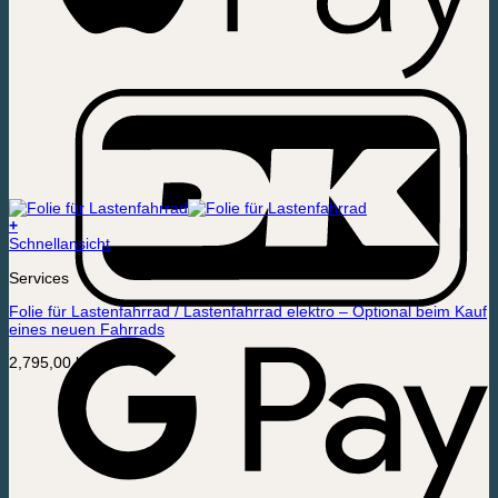
+
Schnellansicht
Services
Folie für Lastenfahrrad / Lastenfahrrad elektro – Optional beim Kauf
eines neuen Fahrrads
2,795,00
kr.