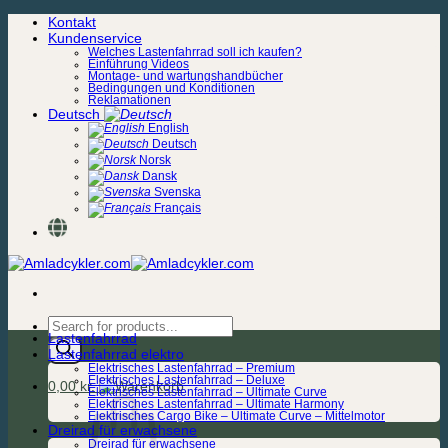
Zum
Kontakt
Inhalt
Kundenservice
springen
Welches Lastenfahrrad soll ich kaufen?
Einführung Videos
Montage- und wartungshandbücher
Bedingungen und Konditionen
Reklamationen
Deutsch
English
Deutsch
Norsk
Dansk
Svenska
Français
Products
Lastenfahrrad
search
Lastenfahrrad elektro
Elektrisches Lastenfahrrad – Premium
Elektrisches Lastenfahrrad – Deluxe
0,00
kr.
Elektrisches Lastenfahrrad – Ultimate Curve
Elektrisches Lastenfahrrad – Ultimate Harmony
Elektrisches Cargo Bike – Ultimate Curve – Mittelmotor
Dreirad für erwachsene
Dreirad für erwachsene