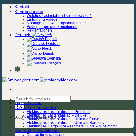
Zum
Kontakt
Inhalt
Kundenservice
springen
Welches Lastenfahrrad soll ich kaufen?
Einführung Videos
Montage- und wartungshandbücher
Bedingungen und Konditionen
Reklamationen
Deutsch
English
Deutsch
Norsk
Dansk
Svenska
Français
Products
Lastenfahrrad
search
Lastenfahrrad elektro
Elektrisches Lastenfahrrad – Premium
Elektrisches Lastenfahrrad – Deluxe
0,00
kr.
Elektrisches Lastenfahrrad – Ultimate Curve
Elektrisches Lastenfahrrad – Ultimate Harmony
Elektrisches Cargo Bike – Ultimate Curve – Mittelmotor
Dreirad für erwachsene
Dreirad für erwachsene