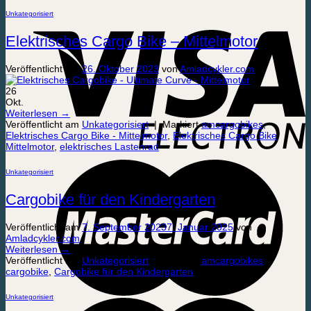
Unkategorisiert
Elektrisches Cargo Bike – Mittelmotor
Veröffentlicht am
26. Oktober 2023
von
Amladcykler.com
26
Okt.
Weiterlesen
→
Veröffentlicht am
Unkategorisiert
|
Markiert
amcargobikes
,
Elektrisches Cargo Bike - Mittelmotor
,
Elektrisches Cargo Bike
Mittelmotor
,
elektrisches Lastenrad
Unkategorisiert
Cargobike für den Kindergarten
Veröffentlicht am
7. September 2023
7. Januar 2025
von
Amladcykler.com
Weiterlesen
→
Veröffentlicht am
Unkategorisiert
|
Markiert
amcargobikes
,
cargobike
,
Cargobike für den Kindergarten
Unkategorisiert