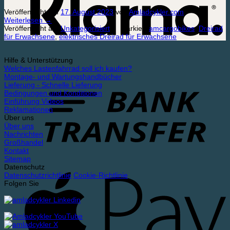
Veröffentlicht am
17. August 2023
von
Amladcykler.com
Weiterlesen
→
Veröffentlicht am
Unkategorisiert
|
Markiert
amcargobikes
,
Dreirad
für Erwachsene
,
elektrisches Dreirad für Erwachsene
Hilfe & Unterstützung
Welches Lastenfahrrad soll ich kaufen?
Montage- und Wartungshandbücher
Lieferung - Schnelle Lieferung
Bedingungen und Konditionen
Einführung Videos
Reklamationen
Über uns
Über uns
Nachrichten
Großhandel
Kontakt
Sitemap
Datenschutz
Datenschutzrichtlinie
Cookie-Richtlinie
Folgen Sie