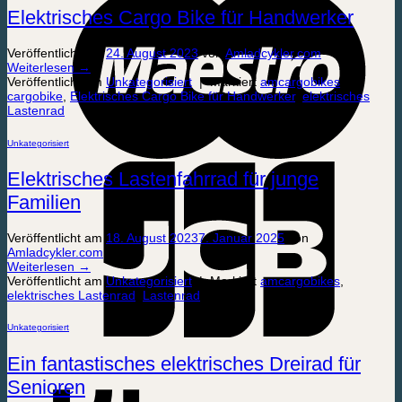
Elektrisches Cargo Bike für Handwerker
Veröffentlicht am
24. August 2023
von
Amladcykler.com
Weiterlesen
→
Veröffentlicht am
Unkategorisiert
|
Markiert
amcargobikes
,
cargobike
,
Elektrisches Cargo Bike für Handwerker
,
elektrisches
Lastenrad
Unkategorisiert
Elektrisches Lastenfahrrad für junge
Familien
Veröffentlicht am
18. August 2023
7. Januar 2025
von
Amladcykler.com
Weiterlesen
→
Veröffentlicht am
Unkategorisiert
|
Markiert
amcargobikes
,
elektrisches Lastenrad
,
Lastenrad
Unkategorisiert
Ein fantastisches elektrisches Dreirad für
Senioren