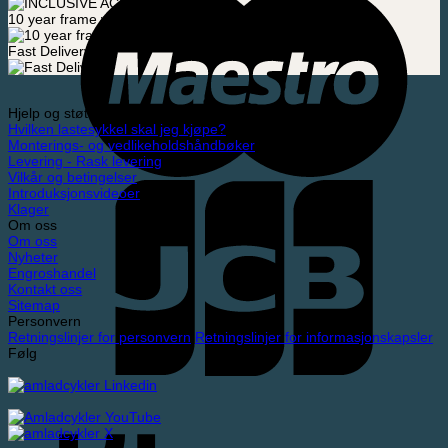
10 year frame warranty
Fast Delivery
Hjelp og støtte
Hvilken lastesykkel skal jeg kjøpe?
Monterings- og vedlikeholdshåndbøker
Levering - Rask levering
Vilkår og betingelser
Introduksjonsvideoer
Klager
Om oss
Om oss
Nyheter
Engroshandel
Kontakt oss
Sitemap
Personvern
Retningslinjer for personvern
Retningslinjer for informasjonskapsler
Følg