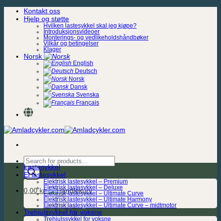
Skip
Kontakt oss
to
Hjelp og støtte
content
Hvilken lastesykkel skal jeg kjøpe?
Introduksjonsvideoer
Monterings- og vedlikeholdshåndbøker
Vilkår og betingelser
Klager
Norsk
English
Deutsch
Norsk
Dansk
Svenska
Français
Products
Lastesykkel
search
El lastesykkel
Elektrisk lastesykkel – Premium
Elektrisk lastesykkel – Deluxe
0,00
kr.
Elektrisk lastesykkel – Ultimate Curve
Elektrisk lastesykkel – Ultimate Harmony
Elektrisk lastesykkel – Ultimate Curve – midtmotor
Trehjulssykkel for voksne
Trehjulssykkel for voksne