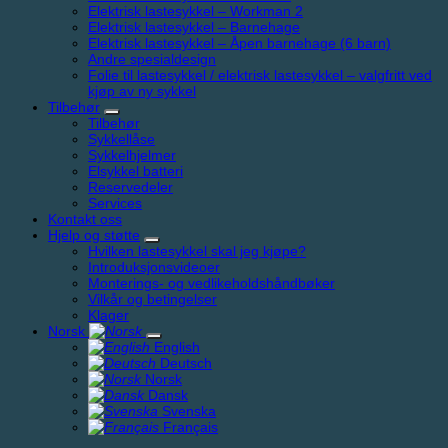
Elektrisk lastesykkel – Workman 2
Elektrisk lastesykkel – Barnehage
Elektrisk lastesykkel – Åpen barnehage (6 barn)
Andre spesialdesign
Folie til lastesykkel / elektrisk lastesykkel – valgfritt ved
kjøp av ny sykkel
Tilbehør
Tilbehør
Sykkellåse
Sykkelhjelmer
Elsykkel batteri
Reservedeler
Services
Kontakt oss
Hjelp og støtte
Hvilken lastesykkel skal jeg kjøpe?
Introduksjonsvideoer
Monterings- og vedlikeholdshåndbøker
Vilkår og betingelser
Klager
Norsk
English
Deutsch
Norsk
Dansk
Svenska
Français