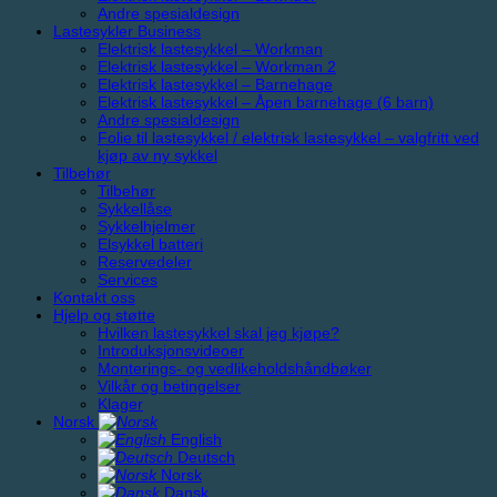
Andre spesialdesign
Lastesykler Business
Elektrisk lastesykkel – Workman
Elektrisk lastesykkel – Workman 2
Elektrisk lastesykkel – Barnehage
Elektrisk lastesykkel – Åpen barnehage (6 barn)
Andre spesialdesign
Folie til lastesykkel / elektrisk lastesykkel – valgfritt ved
kjøp av ny sykkel
Tilbehør
Tilbehør
Sykkellåse
Sykkelhjelmer
Elsykkel batteri
Reservedeler
Services
Kontakt oss
Hjelp og støtte
Hvilken lastesykkel skal jeg kjøpe?
Introduksjonsvideoer
Monterings- og vedlikeholdshåndbøker
Vilkår og betingelser
Klager
Norsk
English
Deutsch
Norsk
Dansk