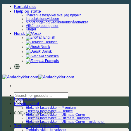
Skip
Kontakt oss
to
Hjelp og støtte
content
Hvilken lastesykkel skal jeg kjøpe?
Introduksjonsvideoer
Monterings- og vedlikeholdshåndbøker
Vilkår og betingelser
Klager
Norsk
English
Deutsch
Norsk
Dansk
Svenska
Français
Products
Lastesykkel
search
El lastesykkel
Elektrisk lastesykkel – Premium
Elektrisk lastesykkel – Deluxe
0,00
kr.
Elektrisk lastesykkel – Ultimate Curve
Elektrisk lastesykkel – Ultimate Harmony
Elektrisk lastesykkel – Ultimate Curve – midtmotor
Trehjulssykkel for voksne
Trehjulssykkel for voksne