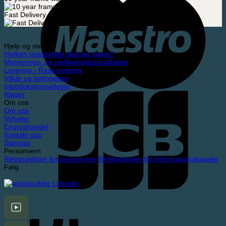
Fast Delivery
Hjelp og støtte
Hvilken lastesykkel skal jeg kjøpe?
Monterings- og vedlikeholdshåndbøker
Levering - Rask levering
Vilkår og betingelser
Introduksjonsvideoer
Klager
Om oss
Om oss
Nyheter
Engroshandel
Kontakt oss
Sitemap
Personvern
Retningslinjer for personvern
Retningslinjer for informasjonskapsler
Følg