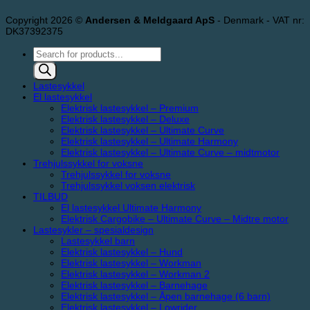
Copyright 2026 ©
Andersen & Meldgaard ApS
- Denmark - VAT nr:
DK37392375
Products
search
Lastesykkel
El lastesykkel
Elektrisk lastesykkel – Premium
Elektrisk lastesykkel – Deluxe
Elektrisk lastesykkel – Ultimate Curve
Elektrisk lastesykkel – Ultimate Harmony
Elektrisk lastesykkel – Ultimate Curve – midtmotor
Trehjulssykkel for voksne
Trehjulssykkel for voksne
Trehjulssykkel voksen elektrisk
TILBUD
El lastesykkel Ultimate Harmony
Elektrisk Cargobike – Ultimate Curve – Midtre motor
Lastesykler – spesialdesign
Lastesykkel barn
Elektrisk lastesykkel – Hund
Elektrisk lastesykkel – Workman
Elektrisk lastesykkel – Workman 2
Elektrisk lastesykkel – Barnehage
Elektrisk lastesykkel – Åpen barnehage (6 barn)
Elektrisk lastesykkel – Lowrider