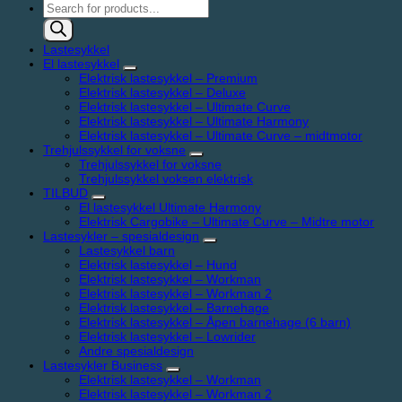
Products
search
Lastesykkel
El lastesykkel
Elektrisk lastesykkel – Premium
Elektrisk lastesykkel – Deluxe
Elektrisk lastesykkel – Ultimate Curve
Elektrisk lastesykkel – Ultimate Harmony
Elektrisk lastesykkel – Ultimate Curve – midtmotor
Trehjulssykkel for voksne
Trehjulssykkel for voksne
Trehjulssykkel voksen elektrisk
TILBUD
El lastesykkel Ultimate Harmony
Elektrisk Cargobike – Ultimate Curve – Midtre motor
Lastesykler – spesialdesign
Lastesykkel barn
Elektrisk lastesykkel – Hund
Elektrisk lastesykkel – Workman
Elektrisk lastesykkel – Workman 2
Elektrisk lastesykkel – Barnehage
Elektrisk lastesykkel – Åpen barnehage (6 barn)
Elektrisk lastesykkel – Lowrider
Andre spesialdesign
Lastesykler Business
Elektrisk lastesykkel – Workman
Elektrisk lastesykkel – Workman 2