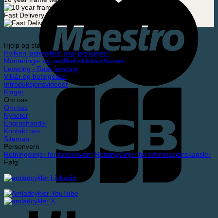
Fast Delivery
Hjelp og støtte
Hvilken lastesykkel skal jeg kjøpe?
Monterings- og vedlikeholdshåndbøker
Levering - Rask levering
Vilkår og betingelser
Introduksjonsvideoer
Klager
Om oss
Om oss
Nyheter
Engroshandel
Kontakt oss
Sitemap
Personvern
Retningslinjer for personvern
Retningslinjer for informasjonskapsler
Følg