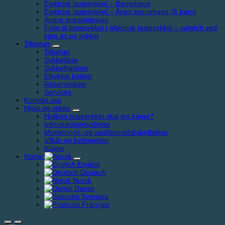
Elektrisk lastesykkel – Barnehage
Elektrisk lastesykkel – Åpen barnehage (6 barn)
Andre spesialdesign
Folie til lastesykkel / elektrisk lastesykkel – valgfritt ved
kjøp av ny sykkel
Tilbehør
Tilbehør
Sykkellåse
Sykkelhjelmer
Elsykkel batteri
Reservedeler
Services
Kontakt oss
Hjelp og støtte
Hvilken lastesykkel skal jeg kjøpe?
Introduksjonsvideoer
Monterings- og vedlikeholdshåndbøker
Vilkår og betingelser
Klager
Norsk
English
Deutsch
Norsk
Dansk
Svenska
Français