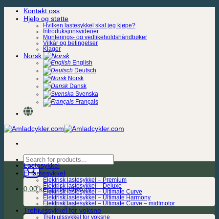
Skip
Kontakt oss
to
Hjelp og støtte
content
Hvilken lastesykkel skal jeg kjøpe?
Introduksjonsvideoer
Monterings- og vedlikeholdshåndbøker
Vilkår og betingelser
Klager
Norsk
English
Deutsch
Norsk
Dansk
Svenska
Français
Products
Lastesykkel
search
El lastesykkel
Elektrisk lastesykkel – Premium
Elektrisk lastesykkel – Deluxe
0,00
kr.
Elektrisk lastesykkel – Ultimate Curve
Elektrisk lastesykkel – Ultimate Harmony
Elektrisk lastesykkel – Ultimate Curve – midtmotor
Trehjulssykkel for voksne
Trehjulssykkel for voksne