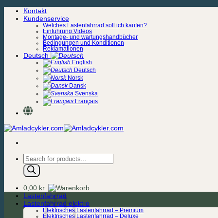
Zum
Kontakt
Inhalt
Kundenservice
springen
Welches Lastenfahrrad soll ich kaufen?
Einführung Videos
Montage- und wartungshandbücher
Bedingungen und Konditionen
Reklamationen
Deutsch
English
Deutsch
Norsk
Dansk
Svenska
Français
Products
search
0,00
kr.
Lastenfahrrad
Lastenfahrrad elektro
Elektrisches Lastenfahrrad – Premium
Elektrisches Lastenfahrrad – Deluxe