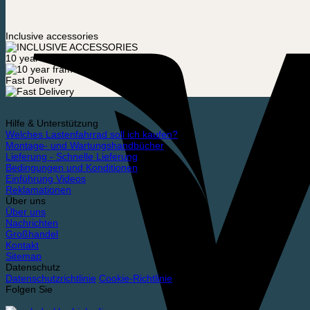
Inclusive accessories
10 year frame warranty
Fast Delivery
Hilfe & Unterstützung
Welches Lastenfahrrad soll ich kaufen?
Montage- und Wartungshandbücher
Lieferung - Schnelle Lieferung
Bedingungen und Konditionen
Einführung Videos
Reklamationen
Über uns
Über uns
Nachrichten
Großhandel
Kontakt
Sitemap
Datenschutz
Datenschutzrichtlinie
Cookie-Richtlinie
Folgen Sie