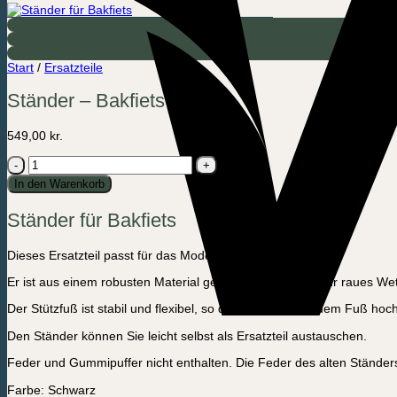
Start
/
Ersatzteile
Ständer – Bakfiets
549,00
kr.
Ständer
-
In den Warenkorb
Bakfiets
Menge
Ständer für Bakfiets
Dieses Ersatzteil passt für das Modell Bakfiets.
Er ist aus einem robusten Material gefertigt, das perfekt für raues Wet
Der Stützfuß ist stabil und flexibel, so dass er leicht mit dem Fuß ho
Den Ständer können Sie leicht selbst als Ersatzteil austauschen.
Feder und Gummipuffer nicht enthalten. Die Feder des alten Stände
Farbe: Schwarz