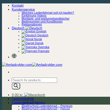
Zum
Kontakt
Inhalt
Kundenservice
springen
Welches Lastenfahrrad soll ich kaufen?
Einführung Videos
Montage- und wartungshandbücher
Bedingungen und Konditionen
Reklamationen
Deutsch
English
Deutsch
Norsk
Dansk
Svenska
Français
Products
search
0,00
kr.
Lastenfahrrad
Lastenfahrrad elektro
Elektrisches Lastenfahrrad – Premium
Elektrisches Lastenfahrrad – Deluxe