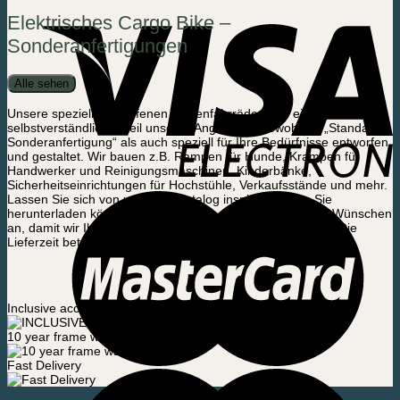
Elektrisches Cargo Bike –
Sonderanfertigungen
Alle sehen
Unsere speziell entworfenen Lastenfahrräder sind ein
selbstverständlicher Teil unseres Angebots – sowohl als „Standard-
Sonderanfertigung“ als auch speziell für Ihre Bedürfnisse entworfen
und gestaltet. Wir bauen z.B. Rampen für Hunde, Krampen für
Handwerker und Reinigungsmaschinen, Kinderbänke,
Sicherheitseinrichtungen für Hochstühle, Verkaufsstände und mehr.
Lassen Sie sich von unserem Katalog inspirieren, den Sie
herunterladen können oder rufen Sie uns direkt mit Ihren Wünschen
an, damit wir Ihnen einen Preisvorschlag machen können. Die
Lieferzeit beträgt in der Regel 2-4 Arbeitstage.
Inclusive accessories
10 year frame warranty
Fast Delivery