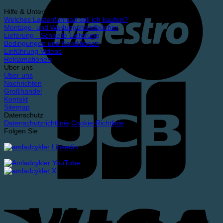
Hilfe & Unterstützung
Welches Lastenfahrrad soll ich kaufen?
Montage- und Wartungshandbücher
Lieferung - Schnelle Lieferung
Bedingungen und Konditionen
Einführung Videos
Reklamationen
Über uns
Über uns
Nachrichten
Großhandel
Kontakt
Sitemap
Datenschutz
Datenschutzrichtlinie
Cookie-Richtlinie
Folgen Sie