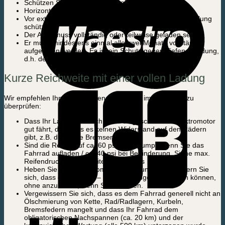
Schützen Sie es vor Feuchtigkeit und Wasser
Horizontal und in einer stabilen Position lagern
Vor extremer Hitze, Kälte oder direkter Sonneneinstrahlung
schützen
Der Akku muss vollständig oder teilweise geladen sein
Er muss mindestens einmal alle zwei Monate vollständig
aufgeladen werden. Es ist ein Schutz gegen Tiefenentladung,
d.h. der Akku wird durch Gebrauch/Ladung defekt.
Kurze Reichweite mit einer vollen Ladung
Wir empfehlen Ihnen, die folgenden Punkte immer selbst zu
überprüfen:
Dass Ihr Lastenrad auch ohne eingeschalteten Elektromotor
gut fährt, d.h. dass es keinen Widerstand auf den Rädern
gibt, z.B. durch die Bremsen
Sind die Reifen auf ca. 60 psi aufgepumpt, wenn Sie das
Fahrrad aufladen / ca. 40 psi bei Behinderung. Siehe max.
Reifendruck auf der Seite des Reifens
Heben Sie die Räder vom Boden ab und vergewissern Sie
sich, dass die Räder 2 – 4 Umdrehungen frei laufen können,
ohne anzuhalten, wenn Sie sie rollen.
Vergewissern Sie sich, dass es dem Fahrrad generell nicht an
Ölschmierung von Kette, Rad/Radlagern, Kurbeln,
Bremsfedern mangelt und dass Ihr Fahrrad dem
obligatorischen Nachspannen (ca. 20 km) und der