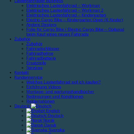
Lastenfahrräder Business
Elektrisches Lastenfahrrad – Workman
Elektrisches Lastenfahrrad – Workman 2
Elektrisches Lastenfahrrad – Kindergarten
Electric Cargo Bike – Kindergarten Open (6 Kinder)
Andere Designs
Folie für Cargo Bike / Electric Cargo Bike – Optional
beim Kauf eines neuen Fahrrads
Zubehör
Zubehör
Fahrradschlösser
Fahrradhelme
Fahrradbatterie
Ersatzteile
Services
Kontakt
Kundenservice
Welches Lastenfahrrad soll ich kaufen?
Einführung Videos
Montage- und wartungshandbücher
Bedingungen und Konditionen
Reklamationen
Deutsch
English
Deutsch
Norsk
Dansk
Svenska