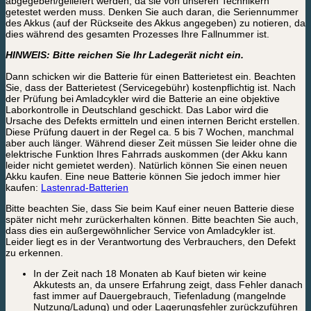
abgegeben/geliefert werden, da sie von unseren Technikern
getestet werden muss. Denken Sie auch daran, die Seriennummer
des Akkus (auf der Rückseite des Akkus angegeben) zu notieren, da
dies während des gesamten Prozesses Ihre Fallnummer ist.
HINWEIS: Bitte reichen Sie Ihr Ladegerät nicht ein.
Dann schicken wir die Batterie für einen Batterietest ein. Beachten
Sie, dass der Batterietest (Servicegebühr) kostenpflichtig ist. Nach
der Prüfung bei Amladcykler wird die Batterie an eine objektive
Laborkontrolle in Deutschland geschickt. Das Labor wird die
Ursache des Defekts ermitteln und einen internen Bericht erstellen.
Diese Prüfung dauert in der Regel ca. 5 bis 7 Wochen, manchmal
aber auch länger. Während dieser Zeit müssen Sie leider ohne die
elektrische Funktion Ihres Fahrrads auskommen (der Akku kann
leider nicht gemietet werden). Natürlich können Sie einen neuen
Akku kaufen. Eine neue Batterie können Sie jedoch immer hier
kaufen:
Lastenrad-Batterien
Bitte beachten Sie, dass Sie beim Kauf einer neuen Batterie diese
später nicht mehr zurückerhalten können. Bitte beachten Sie auch,
dass dies ein außergewöhnlicher Service von Amladcykler ist.
Leider liegt es in der Verantwortung des Verbrauchers, den Defekt
zu erkennen.
In der Zeit nach 18 Monaten ab Kauf bieten wir keine
Akkutests an, da unsere Erfahrung zeigt, dass Fehler danach
fast immer auf Dauergebrauch, Tiefenladung (mangelnde
Nutzung/Ladung) und oder Lagerungsfehler zurückzuführen