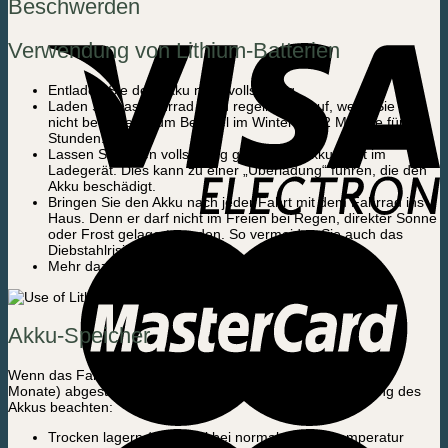
Beschwerden
Verwendung von Lithium-Batterien
Entladen Sie den Akku nicht vollständig
Laden Sie das Fahrrad auch regelmäßig auf, wenn Sie es
nicht benutzen, zum Beispiel im Winter alle 2 Monate für 3
Stunden.
Lassen Sie einen vollständig geladenen Akku nicht im
Ladegerät. Dies kann zu einer „Überladung“ führen, die den
Akku beschädigt.
Bringen Sie den Akku nach jeder Fahrt mit dem Fahrrad ins
Haus. Denn er darf nicht im Freien bei Regen, direkter Sonne
oder Frost gelagert werden. So vermeiden Sie auch das
Diebstahlrisiko
Mehr dazu auf der Rückseite des Akkus
Akku-Speicher
Wenn das Fahrrad für einen längeren Zeitraum (mehr als 2
Monate) abgestellt wird, sollten Sie diese Tipps zur Lagerung des
Akkus beachten:
Trocken lagern / maximal bei normaler Raumtemperatur