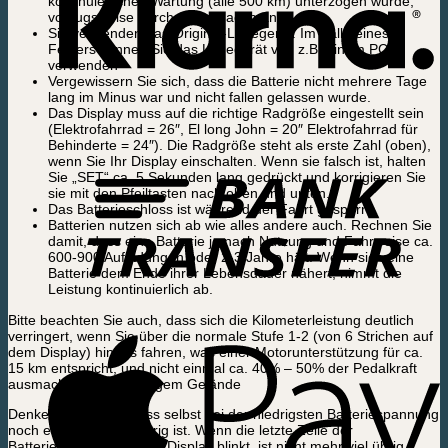
kontinuierlichen Wartung (alle 500 km) unterzogen wurde,
vorzugsweise durch einen Fachmann
Sie verwenden das Original-Ladegerät. Im Falle eines
Fehlers können Sie das Ladegerät von z.B. einem PC
verwenden
Vergewissern Sie sich, dass die Batterie nicht mehrere Tage
lang im Minus war und nicht fallen gelassen wurde.
Das Display muss auf die richtige Radgröße eingestellt sein
(Elektrofahrrad = 26″, El long John = 20″ Elektrofahrrad für
Behinderte = 24″). Die Radgröße steht als erste Zahl (oben),
wenn Sie Ihr Display einschalten. Wenn sie falsch ist, halten
Sie „SET“ ca. 5 Sekunden lang gedrückt und korrigieren Sie
sie mit den Pfeiltasten nach oben und unten.
Das Batterieschloss ist während der Fahrt gesperrt
Batterien nutzen sich ab wie alles andere auch. Rechnen Sie
damit, dass eine Batterie je nach Nutzung und Fahrweise ca.
600-900 Aufladungen oder 2-3 Jahre hält. Wenn sich eine
Batterie dem Ende ihrer Lebensdauer nähert, nimmt die
Leistung kontinuierlich ab.
Bitte beachten Sie auch, dass sich die Kilometerleistung deutlich
verringert, wenn Sie über die normale Stufe 1-2 (von 6 Strichen auf
dem Display) hinaus fahren, was einer Motorunterstützung für ca.
15 km entspricht, und nicht einmal ca. 40% – 50% der Pedalkraft
ausmacht und in hügeligem Gelände
Denken Sie daran, dass selbst bei der niedrigsten Batteriespannung
noch etwas Energie übrig ist. Wenn die letzte Zeile der
Batterieanzeige auf dem Display blinkt, ist nicht mehr viel übrig.