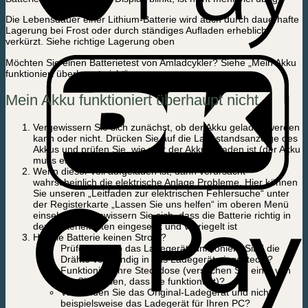
Die Lebensdauer einer Lithium-Batterie wird auch durch dauerhafte
Lagerung bei Frost oder durch ständiges Aufladen erheblich
verkürzt. Siehe richtige Lagerung oben
Möchten Sie einen Batterietest von Amladcykler? Siehe „Mein Akku
funktioniert überhaupt nicht“
Mein Akku funktioniert überhaupt nicht
Vergewissern Sie sich zunächst, ob der Akku geladen werden
kann oder nicht. Drücken Sie auf die Ladestandsanzeige des
Akkus und prüfen Sie, wie weit der Akku geladen ist (der Akku
muss eingeschaltet sein).
Wenn dieser voll aufgeladen ist, dann verursacht
wahrscheinlich die elektrische Anlage Probleme. Hier können
Sie unseren „Leitfaden zur elektrischen Fehlersuche“ unter
der Registerkarte „Lassen Sie uns helfen“ im oberen Menü
einsehen. Vergewissern Sie sich, dass die Batterie richtig in
den Batteriekasten eingesetzt und verriegelt ist
Hat die Batterie keinen Strom?
Prüfen Sie, ob das Ladegerät funktioniert. Sind die
Drähte vollständig in das Ladegerät eingesteckt?
Funktioniert Ihre Steckdose (versuchen Sie eine, von
der Sie wissen, dass sie funktioniert)?
Verwenden Sie das Original-Ladegerät und nicht
beispielsweise das Ladegerät für Ihren PC?