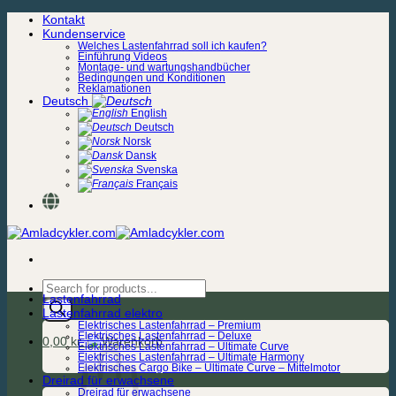
Zum
Kontakt
Inhalt
Kundenservice
springen
Welches Lastenfahrrad soll ich kaufen?
Einführung Videos
Montage- und wartungshandbücher
Bedingungen und Konditionen
Reklamationen
Deutsch
English
Deutsch
Norsk
Dansk
Svenska
Français
Products
Lastenfahrrad
search
Lastenfahrrad elektro
Elektrisches Lastenfahrrad – Premium
Elektrisches Lastenfahrrad – Deluxe
0,00
kr.
Elektrisches Lastenfahrrad – Ultimate Curve
Elektrisches Lastenfahrrad – Ultimate Harmony
Elektrisches Cargo Bike – Ultimate Curve – Mittelmotor
Dreirad für erwachsene
Dreirad für erwachsene