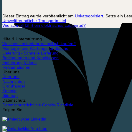
Dieser Eintrag wurde veröffentlicht am
Unkategorisiert
. Setze ein Le
Umweltfreundliche Transportmittel
Wie schnell fährt ein elektrisches Lastenrad?
Hilfe & Unterstützung
Welches Lastenfahrrad soll ich kaufen?
Montage- und Wartungshandbücher
Lieferung - Schnelle Lieferung
Bedingungen und Konditionen
Einführung Videos
Reklamationen
Über uns
Über uns
Nachrichten
Großhandel
Kontakt
Sitemap
Datenschutz
Datenschutzrichtlinie
Cookie-Richtlinie
Folgen Sie