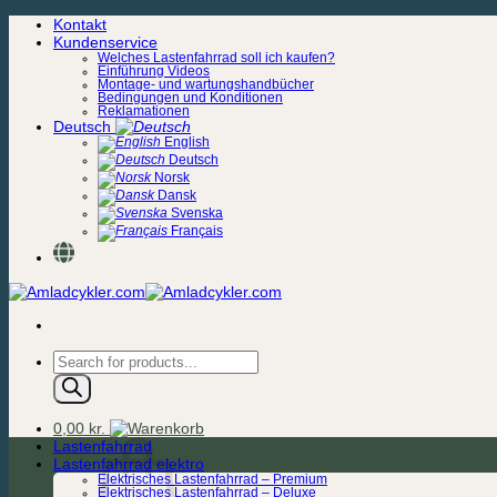
Zum
Kontakt
Inhalt
Kundenservice
springen
Welches Lastenfahrrad soll ich kaufen?
Einführung Videos
Montage- und wartungshandbücher
Bedingungen und Konditionen
Reklamationen
Deutsch
English
Deutsch
Norsk
Dansk
Svenska
Français
Products
search
0,00
kr.
Lastenfahrrad
Lastenfahrrad elektro
Elektrisches Lastenfahrrad – Premium
Elektrisches Lastenfahrrad – Deluxe