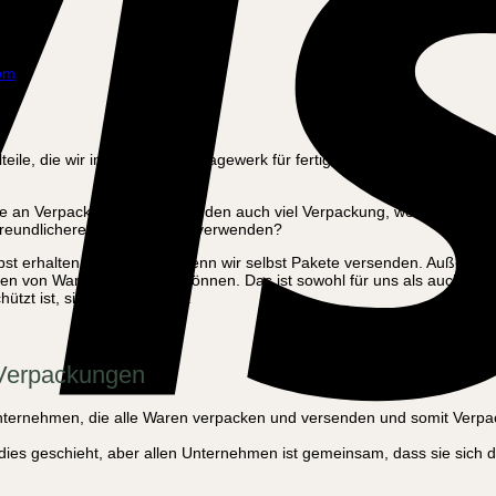
om
teile, die wir in unserem Montagewerk für fertige Cargo-Bikes sammeln
ge an Verpackung. Wir verwenden auch viel Verpackung, wenn wir Fah
tfreundlichere Verpackungen verwenden?
selbst erhalten, recyceln wir, wenn wir selbst Pakete versenden. Außer
ken von Waren verwenden können. Das ist sowohl für uns als auch für 
ützt ist, sind wir zufrieden.
 Verpackungen
ternehmen, die alle Waren verpacken und versenden und somit Verpack
dies geschieht, aber allen Unternehmen ist gemeinsam, dass sie sich 