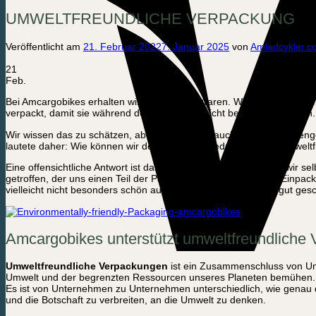
UMWELTFREUNDLICHE VERPACKUNG
Veröffentlicht am
21. Februar 2022
7. Januar 2025
von
Amladcykler.c
21
Feb.
Bei Amcargobikes erhalten wir eine Menge Waren. Wir erhalten Einzel
verpackt, damit sie während des Transports nicht beschädigt werden.
Wir wissen das zu schätzen, aber es bedeutet auch eine große Men
lautete daher: Wie können wir den Verbrauch reduzieren und umwel
Eine offensichtliche Antwort ist das Recycling. Alle Pappen, die wir 
getroffen, der uns einen Teil der Pappe abnimmt, die wir zum Einpac
vielleicht nicht besonders schön aus, aber solange der Inhalt gut gesch
Amcargobikes unterstützt umweltfreundliche
Umweltfreundliche Verpackungen
ist ein Zusammenschluss von Un
Umwelt und der begrenzten Ressourcen unseres Planeten bemühen.
Es ist von Unternehmen zu Unternehmen unterschiedlich, wie genau 
und die Botschaft zu verbreiten, an die Umwelt zu denken.