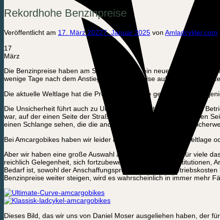
Rekordhohe Benzinpreise
Veröffentlicht am
17. März 2022
7. Januar 2025
von
Amladcykler.com
17
März
Die Benzinpreise haben am Sonntag wieder ein neues Rekordhoch erreic
wenige Tage nach dem Anstieg der Benzinpreise auf über 2 £ pro Lit
Die aktuelle Weltlage hat die Preise in die Höhe getrieben. Für dieje
Die Unsicherheit führt auch zu Unregelmäßigkeiten im normalen Betri
war, auf der einen Seite der Straße zu tanken als auf der anderen S
einen Schlange sehen, die die andere betanken würde. Glücklicherwei
Bei Amcargobikes haben wir leider keinen Einfluss auf die Weltlage o
Aber wir haben eine große Auswahl an Lastenrädern, die für viele d
reichlich Gelegenheit, sich fortzubewegen. Sowohl für Institutionen, A
Bedarf ist, sowohl der Anschaffungspreis als auch die Betriebskosten 
Benzinpreise weiter steigen, wird es wahrscheinlich in immer mehr Fä
Dieses Bild, das wir uns von Daniel Moser ausgeliehen haben, der f