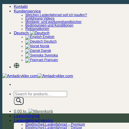
Zum
Kontakt
Inhalt
Kundenservice
springen
Welches Lastenfahrrad soll ich kaufen?
Einführung Videos
Montage- und wartungshandbücher
Bedingungen und Konditionen
Reklamationen
Deutsch
English
Deutsch
Norsk
Dansk
Svenska
Français
Products
search
0,00
kr.
Lastenfahrrad
Lastenfahrrad elektro
Elektrisches Lastenfahrrad – Premium
Elektrisches Lastenfahrrad – Deluxe