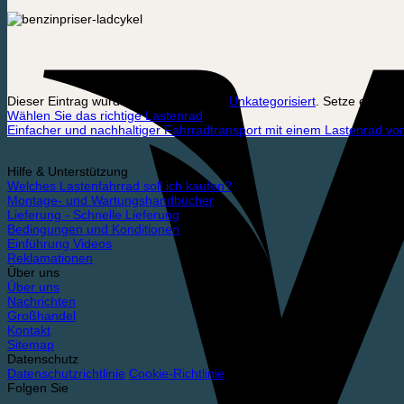
Dieser Eintrag wurde veröffentlicht am
Unkategorisiert
. Setze ein Le
Wählen Sie das richtige Lastenrad
Einfacher und nachhaltiger Fahrradtransport mit einem Lastenrad vo
Hilfe & Unterstützung
Welches Lastenfahrrad soll ich kaufen?
Montage- und Wartungshandbücher
Lieferung - Schnelle Lieferung
Bedingungen und Konditionen
Einführung Videos
Reklamationen
Über uns
Über uns
Nachrichten
Großhandel
Kontakt
Sitemap
Datenschutz
Datenschutzrichtlinie
Cookie-Richtlinie
Folgen Sie