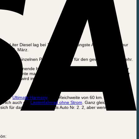
nen Liter Diesel lag bei 1,73 £. Dieser jüngste Anstieg kommt nur
, dem 7. März.
hl für den einzelnen Pendler, als auch für den gewerblichen Verkehr.
iesem Wochenende beobachten, dass es mehr als ein Pfund billiger
aber hier konnte man eine fast menschenleere Tankstelle neben der
en. Aber es wird immer noch teuer sein, das Auto aufzutanken.
unser
Ultimate Harmony
eine Reichweite von 60 km. Es gibt also
türlich auch ein
Lastenfahrrad ohne Strom
. Ganz gleich, wie hoch Ihr
sich für das Lastenfahrrad als Auto Nr. 2. 2, aber wenn die
hön: