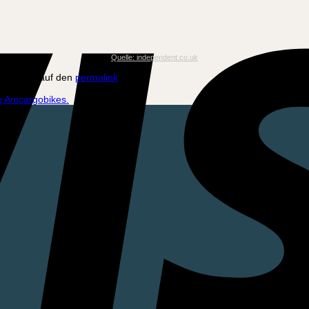
Quelle: independent.co.uk
sezeichen auf den
permalink
.
n Amcargobikes.