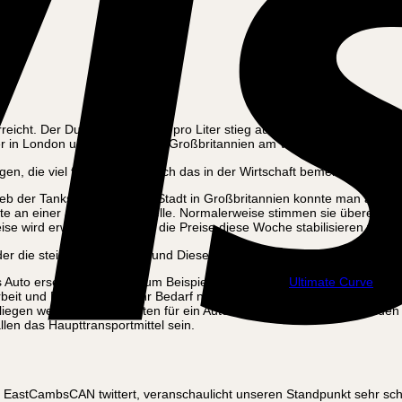
ht. Der Durchschnittspreis pro Liter stieg auf 1,63 £. Der Preis für ei
er in London und auf 1,55 £ in Großbritannien am vergangenen Montag
nigen, die viel fahren, macht sich das in der Wirtschaft bemerkbar. Sowo
eb der Tankstellen. In einer Stadt in Großbritannien konnte man an d
eite an einer anderen Tankstelle. Normalerweise stimmen sie überein, 
se wird erwartet, dass sich die Preise diese Woche stabilisieren werd
der die steigenden Benzin- und Dieselpreise.
as Auto ersetzen können. Zum Beispiel haben unser
Ultimate Curve
und 
rbeit und Einkauf. Wenn Ihr Bedarf nicht so groß ist, dann haben wir na
liegen weit unter den Kosten für ein Auto. Viele Menschen entscheiden 
llen das Haupttransportmittel sein.
ür EastCambsCAN twittert, veranschaulicht unseren Standpunkt sehr sc