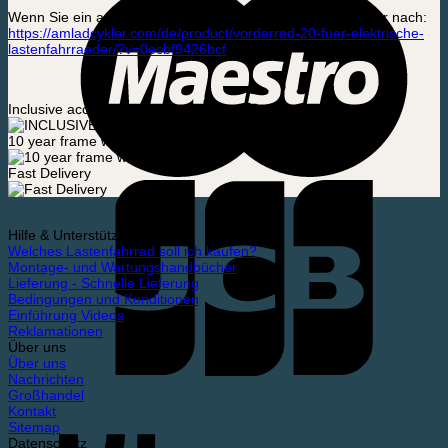
Wenn Sie ein anderes Fahrradmodell haben, sehen Sie hier nach:
https://amladcykler.com/de/product/vorderrad-20-fuer-elektrische-
lastenfahrraeder/?v=0ecbf9426bcf
Inclusive accessories
10 year frame warranty
Fast Delivery
Hilfe & Unterstützung
Welches Lastenfahrrad soll ich kaufen?
Montage- und Wartungshandbücher
Lieferung - Schnelle Lieferung
Bedingungen und Konditionen
Einführung Videos
Reklamationen
Über uns
Über uns
Nachrichten
Großhandel
Kontakt
Sitemap
Datenschutz