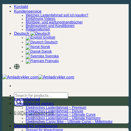
Zum
Kontakt
Inhalt
Kundenservice
springen
Welches Lastenfahrrad soll ich kaufen?
Einführung Videos
Montage- und wartungshandbücher
Bedingungen und Konditionen
Reklamationen
Deutsch
English
Deutsch
Norsk
Dansk
Svenska
Français
Products
Lastenfahrrad
search
Lastenfahrrad elektro
Elektrisches Lastenfahrrad – Premium
Elektrisches Lastenfahrrad – Deluxe
0,00
kr.
Elektrisches Lastenfahrrad – Ultimate Curve
Elektrisches Lastenfahrrad – Ultimate Harmony
Elektrisches Cargo Bike – Ultimate Curve – Mittelmotor
Dreirad für erwachsene
Dreirad für erwachsene