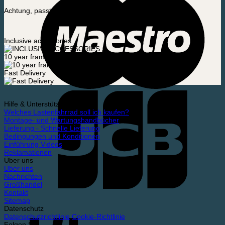
Menge
Achtung, passt auch: Cargokid und Thansen und viele mehr
Inclusive accessories
10 year frame warranty
Fast Delivery
Hilfe & Unterstützung
Welches Lastenfahrrad soll ich kaufen?
Montage- und Wartungshandbücher
Lieferung - Schnelle Lieferung
Bedingungen und Konditionen
Einführung Videos
Reklamationen
Über uns
Über uns
Nachrichten
Großhandel
Kontakt
Sitemap
Datenschutz
Datenschutzrichtlinie
Cookie-Richtlinie
Folgen Sie