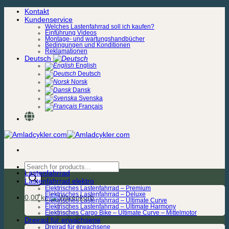
Zum
Kontakt
Inhalt
Kundenservice
springen
Welches Lastenfahrrad soll ich kaufen?
Einführung Videos
Montage- und wartungshandbücher
Bedingungen und Konditionen
Reklamationen
Deutsch
English
Deutsch
Norsk
Dansk
Svenska
Français
Products
Lastenfahrrad
search
Lastenfahrrad elektro
Elektrisches Lastenfahrrad – Premium
Elektrisches Lastenfahrrad – Deluxe
0,00
kr.
Elektrisches Lastenfahrrad – Ultimate Curve
Elektrisches Lastenfahrrad – Ultimate Harmony
Elektrisches Cargo Bike – Ultimate Curve – Mittelmotor
Dreirad für erwachsene
Dreirad für erwachsene