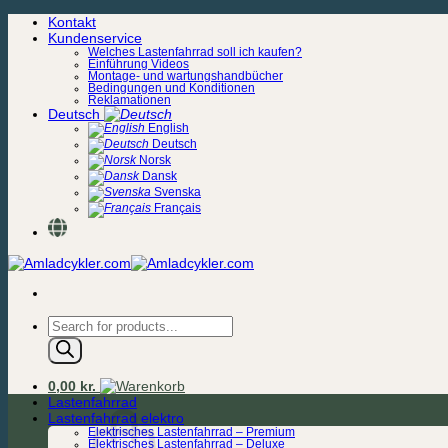
Zum
Kontakt
Inhalt
Kundenservice
springen
Welches Lastenfahrrad soll ich kaufen?
Einführung Videos
Montage- und wartungshandbücher
Bedingungen und Konditionen
Reklamationen
Deutsch
English
Deutsch
Norsk
Dansk
Svenska
Français
Products
search
0,00
kr.
Lastenfahrrad
Lastenfahrrad elektro
Elektrisches Lastenfahrrad – Premium
Elektrisches Lastenfahrrad – Deluxe