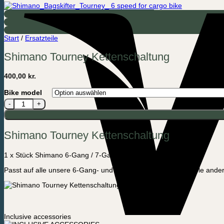
Start
/
Ersatzteile
Shimano Tourney Kettenschaltung
400,00
kr.
Bike model
Shimano Tourney Kettenschaltung Menge
Shimano Tourney Kettenschaltung
1 x Stück Shimano 6-Gang / 7-Gang Hinterradgetriebe.
Passt auf alle unsere 6-Gang- und 7-Gang-Fahrräder und viele ande
Inclusive accessories