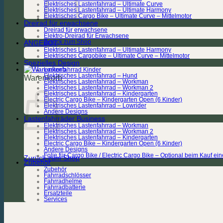
Elektrisches Lastenfahrrad – Ultimate Curve
Elektrisches Lastenfahrrad – Ultimate Harmony
Elektrisches Cargo Bike – Ultimate Curve – Mittelmotor
Dreirad für erwachsene
Dreirad für erwachsene
Elektro-Dreirad für Erwachsene
Zurück zum Shop
ANGEBOT
Elektrisches Lastenfahrrad – Ultimate Harmony
Elektrisches Cargobike – Ultimate Curve – Mittelmotor
Spezielles Design
Lastenfahrrad Kinder
Elektrisches Lastenfahrrad – Hund
Warenkorb
Elektrisches Lastenfahrrad – Workman
Elektrisches Lastenfahrrad – Workman 2
Elektrisches Lastenfahrrad – Kindergarten
Electric Cargo Bike – Kindergarten Open (6 Kinder)
Elektrisches Lastenfahrrad – Lowrider
Andere Designs
Lastenfahrräder Business
Elektrisches Lastenfahrrad – Workman
Elektrisches Lastenfahrrad – Workman 2
Elektrisches Lastenfahrrad – Kindergarten
Electric Cargo Bike – Kindergarten Open (6 Kinder)
Andere Designs
Folie für Cargo Bike / Electric Cargo Bike – Optional beim Kauf e
Zurück zum Shop
Zubehör
Zubehör
Fahrradschlösser
Fahrradhelme
Fahrradbatterie
Ersatzteile
Services