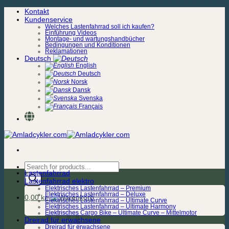
Zum
Kontakt
Inhalt
Kundenservice
springen
Welches Lastenfahrrad soll ich kaufen?
Einführung Videos
Montage- und wartungshandbücher
Bedingungen und Konditionen
Reklamationen
Deutsch
English
Deutsch
Norsk
Dansk
Svenska
Français
Products
Lastenfahrrad
search
Lastenfahrrad elektro
Elektrisches Lastenfahrrad – Premium
Elektrisches Lastenfahrrad – Deluxe
0,00
kr.
Elektrisches Lastenfahrrad – Ultimate Curve
Elektrisches Lastenfahrrad – Ultimate Harmony
Elektrisches Cargo Bike – Ultimate Curve – Mittelmotor
Dreirad für erwachsene
Dreirad für erwachsene