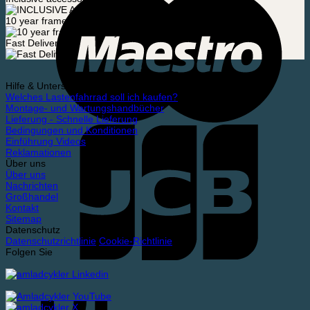
10 year frame warranty
Fast Delivery
Hilfe & Unterstützung
Welches Lastenfahrrad soll ich kaufen?
Montage- und Wartungshandbücher
Lieferung - Schnelle Lieferung
Bedingungen und Konditionen
Einführung Videos
Reklamationen
Über uns
Über uns
Nachrichten
Großhandel
Kontakt
Sitemap
Datenschutz
Datenschutzrichtlinie
Cookie-Richtlinie
Folgen Sie