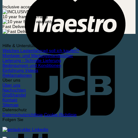
Inclusive accessories
10 year frame warranty
Fast Delivery
Hilfe & Unterstützung
Welches Lastenfahrrad soll ich kaufen?
Montage- und Wartungshandbücher
Lieferung - Schnelle Lieferung
Bedingungen und Konditionen
Einführung Videos
Reklamationen
Über uns
Über uns
Nachrichten
Großhandel
Kontakt
Sitemap
Datenschutz
Datenschutzrichtlinie
Cookie-Richtlinie
Folgen Sie