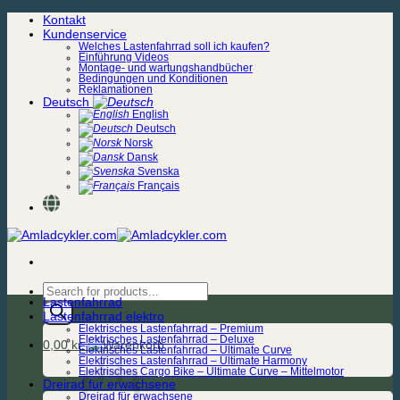
Zum
Kontakt
Inhalt
Kundenservice
springen
Welches Lastenfahrrad soll ich kaufen?
Einführung Videos
Montage- und wartungshandbücher
Bedingungen und Konditionen
Reklamationen
Deutsch
English
Deutsch
Norsk
Dansk
Svenska
Français
Products
Lastenfahrrad
search
Lastenfahrrad elektro
Elektrisches Lastenfahrrad – Premium
Elektrisches Lastenfahrrad – Deluxe
0,00
kr.
Elektrisches Lastenfahrrad – Ultimate Curve
Elektrisches Lastenfahrrad – Ultimate Harmony
Elektrisches Cargo Bike – Ultimate Curve – Mittelmotor
Dreirad für erwachsene
Dreirad für erwachsene