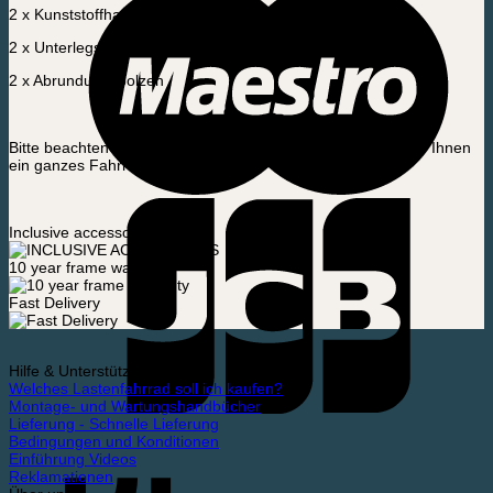
2 x Kunststoffhalterung für das Verdeck
2 x Unterlegscheiben
2 x Abrundungsbolzen
Bitte beachten Sie, dass Sie 2 Pakete kaufen müssen, wenn Ihnen
ein ganzes Fahrrad fehlt.
Inclusive accessories
10 year frame warranty
Fast Delivery
Hilfe & Unterstützung
Welches Lastenfahrrad soll ich kaufen?
Montage- und Wartungshandbücher
Lieferung - Schnelle Lieferung
Bedingungen und Konditionen
Einführung Videos
Reklamationen