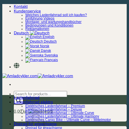
Zum
Kontakt
Inhalt
Kundenservice
springen
Welches Lastenfahrrad soll ich kaufen?
Einführung Videos
Montage- und wartungshandbücher
Bedingungen und Konditionen
Reklamationen
Deutsch
English
Deutsch
Norsk
Dansk
Svenska
Français
Products
Lastenfahrrad
search
Lastenfahrrad elektro
Elektrisches Lastenfahrrad – Premium
Elektrisches Lastenfahrrad – Deluxe
0,00
kr.
Elektrisches Lastenfahrrad – Ultimate Curve
Elektrisches Lastenfahrrad – Ultimate Harmony
Elektrisches Cargo Bike – Ultimate Curve – Mittelmotor
Dreirad für erwachsene
Dreirad für erwachsene