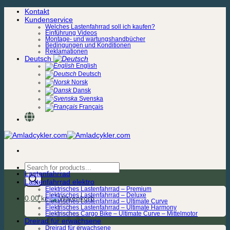
Zum
Kontakt
Inhalt
Kundenservice
springen
Welches Lastenfahrrad soll ich kaufen?
Einführung Videos
Montage- und wartungshandbücher
Bedingungen und Konditionen
Reklamationen
Deutsch
English
Deutsch
Norsk
Dansk
Svenska
Français
Products
Lastenfahrrad
search
Lastenfahrrad elektro
Elektrisches Lastenfahrrad – Premium
Elektrisches Lastenfahrrad – Deluxe
0,00
kr.
Elektrisches Lastenfahrrad – Ultimate Curve
Elektrisches Lastenfahrrad – Ultimate Harmony
Elektrisches Cargo Bike – Ultimate Curve – Mittelmotor
Dreirad für erwachsene
Dreirad für erwachsene