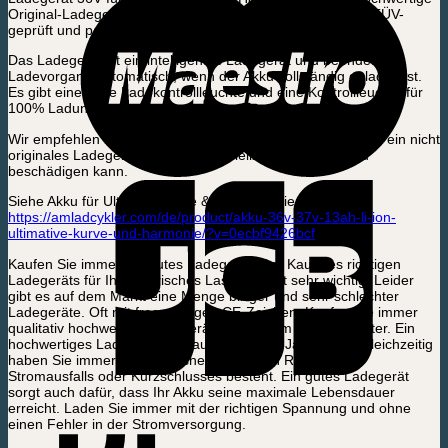
Original-Ladegerät – 36 V – ist sowohl CE-, GS- als auch TÜV-
geprüft und passt zu unserem Elektromodell, Ultimate Curve.
Das Ladegerät ist ein intelligentes Ladegerät und beendet den
Ladevorgang automatisch, wenn der Akku vollständig geladen ist.
Es gibt eine klare Ladekontrollleuchte und eine Kontrollleuchte für
100% Ladung.
Wir empfehlen immer, ein Original-Ladegerät zu kaufen, da ein nicht
originales Ladegerät unnötig verschleißen oder den Akku
beschädigen kann.
Siehe Akku für Ultimate Curve & Harmony hier:
https://amladcykler.com/de/product/akku-36v-37v-13ah-li-ion-
ultimative-kurve-und-harmonie/?v=0ecbf9426bcf
Kaufen Sie immer ein gutes Ladegerät. Der Kauf des richtigen
Ladegeräts für Ihr elektrisches Lastenrad ist sehr wichtig. Leider
gibt es auf dem Markt eine Menge billiger und sehr schlechter
Ladegeräte. Oft mit fragwürdigen CE-Zeichen. Kaufen Sie immer
qualitativ hochwertige Ladegeräte von einem guten Anbieter. Ein
hochwertiges Ladegerät hält auch mehrere Jahre lang. Gleichzeitig
haben Sie immer die Gewissheit, dass kein Risiko eines
Stromausfalls oder Kurzschlusses besteht. Ein gutes Ladegerät
sorgt auch dafür, dass Ihr Akku seine maximale Lebensdauer
erreicht. Laden Sie immer mit der richtigen Spannung und ohne
einen Fehler in der Stromversorgung.