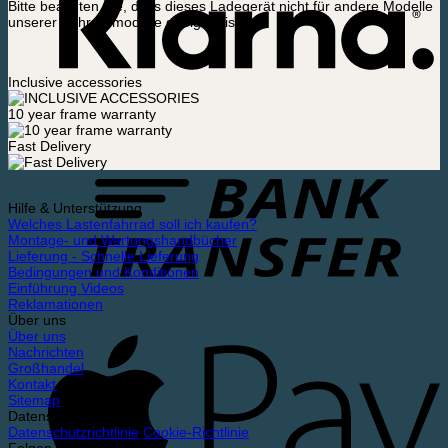
Bitte beachten Sie, dass dieses Ladegerät nicht für andere Modelle
unserer Fahrradmodelle geeignet ist.
Inclusive accessories
10 year frame warranty
Fast Delivery
Hilfe & Unterstützung
Welches Lastenfahrrad soll ich kaufen?
Montage- und Wartungshandbücher
Lieferung - Schnelle Lieferung
Bedingungen und Konditionen
Einführung Videos
Reklamationen
Über uns
Über uns
Nachrichten
Großhandel
Kontakt
Sitemap
Datenschutz
Datenschutzrichtlinie
Cookie-Richtlinie