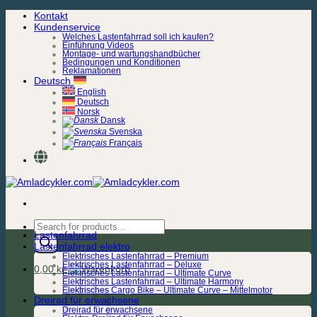
Zum
Kontakt
Inhalt
Kundenservice
springen
Welches Lastenfahrrad soll ich kaufen?
Einführung Videos
Montage- und wartungshandbücher
Bedingungen und Konditionen
Reklamationen
Deutsch
English
Deutsch
Norsk
Dansk
Svenska
Français
Products
Lastenfahrrad
search
Lastenfahrrad elektro
Elektrisches Lastenfahrrad – Premium
Elektrisches Lastenfahrrad – Deluxe
0,00
kr.
Elektrisches Lastenfahrrad – Ultimate Curve
Elektrisches Lastenfahrrad – Ultimate Harmony
Elektrisches Cargo Bike – Ultimate Curve – Mittelmotor
Dreirad für erwachsene
Dreirad für erwachsene