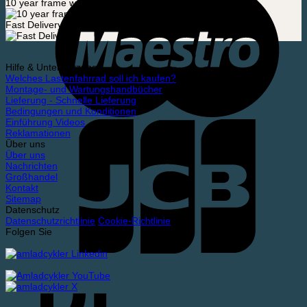
10 year frame warranty
Fast Delivery
Hilfe & Unterstützung
Welches Lastenfahrrad soll ich kaufen?
Montage- und Wartungshandbücher
Lieferung - Schnelle Lieferung
Bedingungen und Konditionen
Einführung Videos
Reklamationen
Über uns
Über uns
Nachrichten
Großhandel
Kontakt
Sitemap
Datenschutz
Datenschutzrichtlinie
Cookie-Richtlinie
Folgen Sie