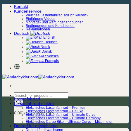
Zum
Kontakt
Inhalt
Kundenservice
springen
Welches Lastenfahrrad soll ich kaufen?
Einführung Videos
Montage- und wartungshandbücher
Bedingungen und Konditionen
Reklamationen
Deutsch
English
Deutsch
Norsk
Dansk
Svenska
Français
Products
Lastenfahrrad
search
Lastenfahrrad elektro
Elektrisches Lastenfahrrad – Premium
Elektrisches Lastenfahrrad – Deluxe
0,00
kr.
Elektrisches Lastenfahrrad – Ultimate Curve
Elektrisches Lastenfahrrad – Ultimate Harmony
Elektrisches Cargo Bike – Ultimate Curve – Mittelmotor
Dreirad für erwachsene
Dreirad für erwachsene