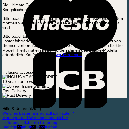
Die Ultimate Curve / Ultimate Harmony Modelle werden im
Bengalischen Set mit rechtem Bremshebel geliefert.
Bitte beachten Sie, dass der Bremsensatz nur an Lastenfahrrädern
montiert werden kann, die für diese Art von Bremsen vorbereitet
sind.
Bitte beachten Sie, dass das Bremsset nicht an elektrische
Lastenfahrräder montiert werden kann, die nicht für diese Art von
Bremse vorbereitet sind. z.B. unser Superior und Premium Elektro-
Modell. Hierfür ist ein neuer Vorderrahmen des Deluxe-Modells
erforderlich. Kaufen Sie hier:
Vorderrahmen
Inclusive accessories
10 year frame warranty
Fast Delivery
Hilfe & Unterstützung
Welches Lastenfahrrad soll ich kaufen?
Montage- und Wartungshandbücher
Lieferung - Schnelle Lieferung
Bedingungen und Konditionen