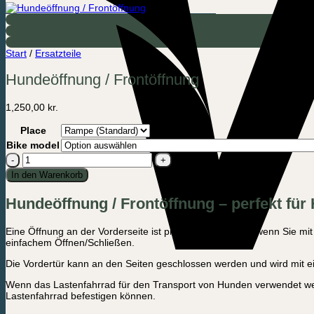
Start
/
Ersatzteile
Hundeöffnung / Frontöffnung
1,250,00
kr.
Place
Bike model
Hundeöffnung
/
In den Warenkorb
Frontöffnung
Menge
Hundeöffnung / Frontöffnung – perfekt für
Eine Öffnung an der Vorderseite ist praktisch, vor allem, wenn Sie 
einfachem Öffnen/Schließen.
Die Vordertür kann an den Seiten geschlossen werden und wird mit eine
Wenn das Lastenfahrrad für den Transport von Hunden verwendet werd
Lastenfahrrad befestigen können.