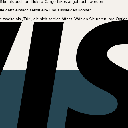
ike als auch an Elektro-Cargo-Bikes angebracht werden.
 sie ganz einfach selbst ein- und aussteigen können.
zweite als „Tür“, die sich seitlich öffnet. Wählen Sie unten Ihre Option