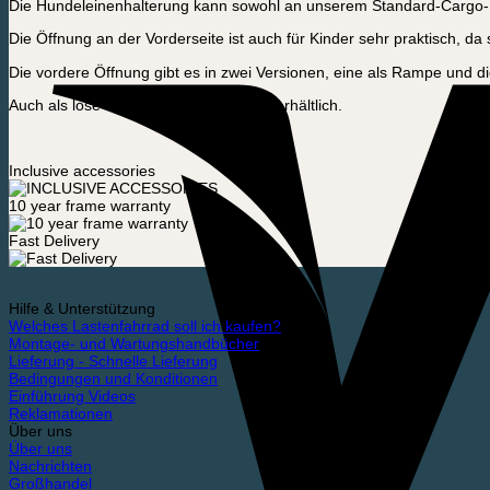
Die Hundeleinenhalterung kann sowohl an unserem Standard-Cargo-B
Die Öffnung an der Vorderseite ist auch für Kinder sehr praktisch, da
Die vordere Öffnung gibt es in zwei Versionen, eine als Rampe und die 
Auch als lose Teile zur Selbstmontage erhältlich.
Inclusive accessories
10 year frame warranty
Fast Delivery
Hilfe & Unterstützung
Welches Lastenfahrrad soll ich kaufen?
Montage- und Wartungshandbücher
Lieferung - Schnelle Lieferung
Bedingungen und Konditionen
Einführung Videos
Reklamationen
Über uns
Über uns
Nachrichten
Großhandel