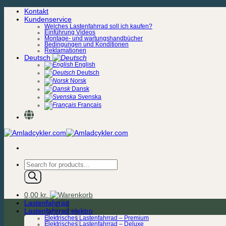
Zum
Kontakt
Inhalt
Kundenservice
springen
Welches Lastenfahrrad soll ich kaufen?
Einführung Videos
Montage- und wartungshandbücher
Bedingungen und Konditionen
Reklamationen
Deutsch
English
Deutsch
Norsk
Dansk
Svenska
Français
Products
search
0,00
kr.
Lastenfahrrad
Lastenfahrrad elektro
Elektrisches Lastenfahrrad – Premium
Elektrisches Lastenfahrrad – Deluxe