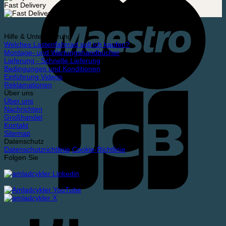
Fast Delivery
Hilfe & Unterstützung
Welches Lastenfahrrad soll ich kaufen?
Montage- und Wartungshandbücher
Lieferung - Schnelle Lieferung
Bedingungen und Konditionen
Einführung Videos
Reklamationen
Über uns
Über uns
Nachrichten
Großhandel
Kontakt
Sitemap
Datenschutz
Datenschutzrichtlinie
Cookie-Richtlinie
Folgen Sie