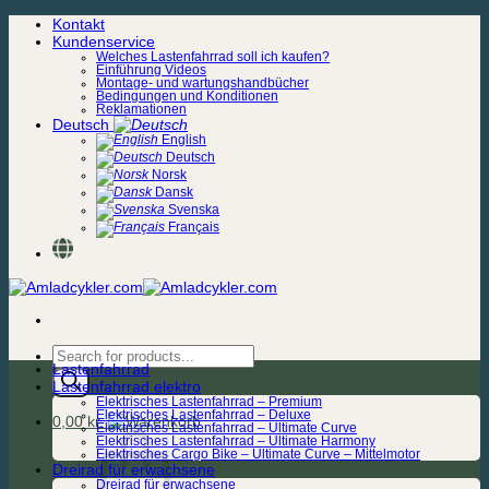
Zum
Kontakt
Inhalt
Kundenservice
springen
Welches Lastenfahrrad soll ich kaufen?
Einführung Videos
Montage- und wartungshandbücher
Bedingungen und Konditionen
Reklamationen
Deutsch
English
Deutsch
Norsk
Dansk
Svenska
Français
Products
Lastenfahrrad
search
Lastenfahrrad elektro
Elektrisches Lastenfahrrad – Premium
Elektrisches Lastenfahrrad – Deluxe
0,00
kr.
Elektrisches Lastenfahrrad – Ultimate Curve
Elektrisches Lastenfahrrad – Ultimate Harmony
Elektrisches Cargo Bike – Ultimate Curve – Mittelmotor
Dreirad für erwachsene
Dreirad für erwachsene