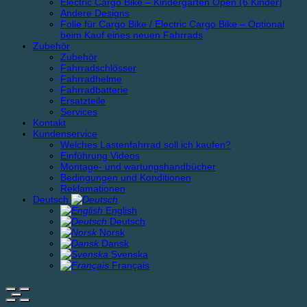
Electric Cargo Bike – Kindergarten Open (6 Kinder)
Andere Designs
Folie für Cargo Bike / Electric Cargo Bike – Optional
beim Kauf eines neuen Fahrrads
Zubehör
Zubehör
Fahrradschlösser
Fahrradhelme
Fahrradbatterie
Ersatzteile
Services
Kontakt
Kundenservice
Welches Lastenfahrrad soll ich kaufen?
Einführung Videos
Montage- und wartungshandbücher
Bedingungen und Konditionen
Reklamationen
Deutsch
English
Deutsch
Norsk
Dansk
Svenska
Français